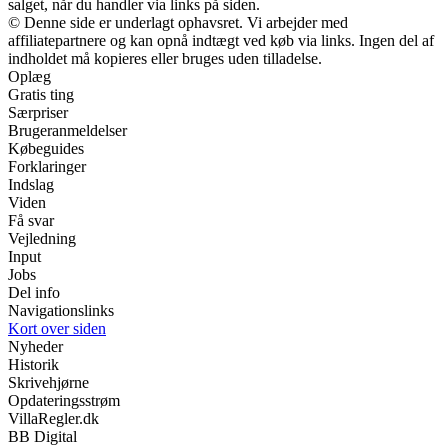
salget, når du handler via links på siden.
© Denne side er underlagt ophavsret. Vi arbejder med
affiliatepartnere og kan opnå indtægt ved køb via links. Ingen del af
indholdet må kopieres eller bruges uden tilladelse.
Oplæg
Gratis ting
Særpriser
Brugeranmeldelser
Købeguides
Forklaringer
Indslag
Viden
Få svar
Vejledning
Input
Jobs
Del info
Navigationslinks
Kort over siden
Nyheder
Historik
Skrivehjørne
Opdateringsstrøm
VillaRegler.dk
BB Digital