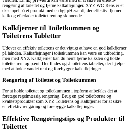
værdien. En høj pH-værdi kan være med til at sikre en effektiv
rengøring af toilettet og fjerne kalkaflejringer. XYZ WC-Rens er et
eksempel på et produkt med en høj pH-værdi, der effektivt fjerner
kalk og efterlader toilettet rent og skinnende.
Kalkfjerner til Toiletkummen og
Toiletrens Tabletter
Udover en effektiv toiletrens er det vigtigt at have en god kalkfjerner
på hånden. Kalkaflejringer i toiletkummen kan være en udfordring,
men med XYZ Kalkfjerner kan du nemt fjerne kalksten og holde
toilettet rent og pænt. Der findes også toiletrens tabletter, der hjælper
med at holde vandet rent og forebygger kalkaflejringer.
Rengøring af Toilettet og Toiletkummen
For at holde toilettet og toiletkummen i topform anbefales det at
foretage regelmæssig rengøring. Brug en god toiletbørste og
kvalitetsprodukter som XYZ Toiletrens og Kalkfjerner for at sikre
en effektiv rengøring og forebygge kalkaflejringer.
Effektive Rengøringstips og Produkter til
Toilettet