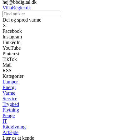
hej@bbdigital.dk
VillaRegler.dk
Del og spred varme
X
Facebook
Instagram
LinkedIn
YouTube
Pinterest
TikTok
Mail
RSS
Kategorier
Lamper
Energi
Varme
Service
Tryghed
Flytning
Penge
IT
Rådgivning
Arbejde
Lær os at kende