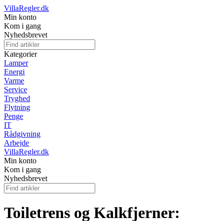
VillaRegler.dk
Min konto
Kom i gang
Nyhedsbrevet
Kategorier
Lamper
Energi
Varme
Service
Tryghed
Flytning
Penge
IT
Rådgivning
Arbejde
VillaRegler.dk
Min konto
Kom i gang
Nyhedsbrevet
Toiletrens og Kalkfjerner: