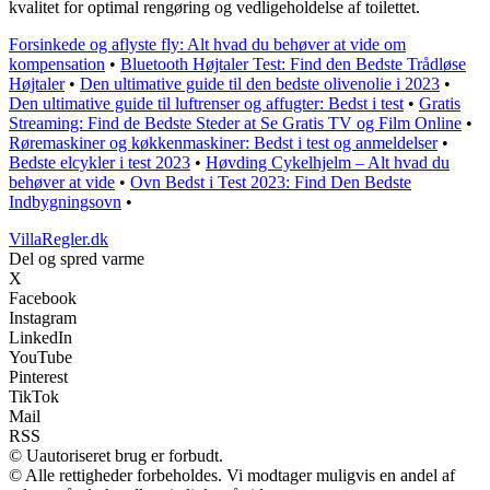
kvalitet for optimal rengøring og vedligeholdelse af toilettet.
Forsinkede og aflyste fly: Alt hvad du behøver at vide om
kompensation
•
Bluetooth Højtaler Test: Find den Bedste Trådløse
Højtaler
•
Den ultimative guide til den bedste olivenolie i 2023
•
Den ultimative guide til luftrenser og affugter: Bedst i test
•
Gratis
Streaming: Find de Bedste Steder at Se Gratis TV og Film Online
•
Røremaskiner og køkkenmaskiner: Bedst i test og anmeldelser
•
Bedste elcykler i test 2023
•
Høvding Cykelhjelm – Alt hvad du
behøver at vide
•
Ovn Bedst i Test 2023: Find Den Bedste
Indbygningsovn
•
VillaRegler.dk
Del og spred varme
X
Facebook
Instagram
LinkedIn
YouTube
Pinterest
TikTok
Mail
RSS
© Uautoriseret brug er forbudt.
© Alle rettigheder forbeholdes. Vi modtager muligvis en andel af