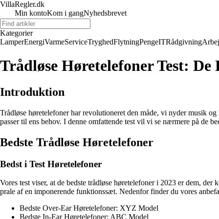
VillaRegler.dk
Min konto
Kom i gang
Nyhedsbrevet
Kategorier
Lamper
Energi
Varme
Service
Tryghed
Flytning
Penge
IT
Rådgivning
Arbe
Trådløse Høretelefoner Test: De 
Introduktion
Trådløse høretelefoner har revolutioneret den måde, vi nyder musik og 
passer til ens behov. I denne omfattende test vil vi se nærmere på de b
Bedste Trådløse Høretelefoner
Bedst i Test Høretelefoner
Vores test viser, at de bedste trådløse høretelefoner i 2023 er dem, de
prale af en imponerende funktionssæt. Nedenfor finder du vores anbefal
Bedste Over-Ear Høretelefoner: XYZ Model
Bedste In-Ear Høretelefoner: ABC Model