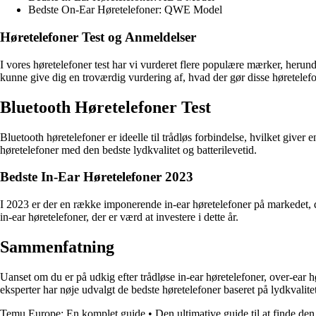
Bedste On-Ear Høretelefoner: QWE Model
Høretelefoner Test og Anmeldelser
I vores høretelefoner test har vi vurderet flere populære mærker, herun
kunne give dig en troværdig vurdering af, hvad der gør disse høretelefo
Bluetooth Høretelefoner Test
Bluetooth høretelefoner er ideelle til trådløs forbindelse, hvilket give
høretelefoner med den bedste lydkvalitet og batterilevetid.
Bedste In-Ear Høretelefoner 2023
I 2023 er der en række imponerende in-ear høretelefoner på markedet, 
in-ear høretelefoner, der er værd at investere i dette år.
Sammenfatning
Uanset om du er på udkig efter trådløse in-ear høretelefoner, over-ear h
eksperter har nøje udvalgt de bedste høretelefoner baseret på lydkvalit
Temu Europe: En komplet guide
•
Den ultimative guide til at finde den