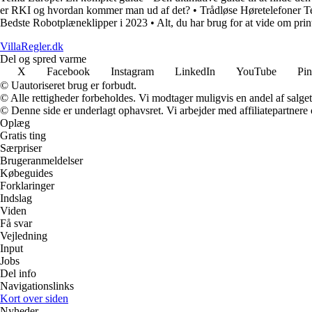
er RKI og hvordan kommer man ud af det?
•
Trådløse Høretelefoner T
Bedste Robotplæneklipper i 2023
•
Alt, du har brug for at vide om prin
VillaRegler.dk
Del og spred varme
X
Facebook
Instagram
LinkedIn
YouTube
Pin
© Uautoriseret brug er forbudt.
© Alle rettigheder forbeholdes. Vi modtager muligvis en andel af salget,
© Denne side er underlagt ophavsret. Vi arbejder med affiliatepartnere 
Oplæg
Gratis ting
Særpriser
Brugeranmeldelser
Købeguides
Forklaringer
Indslag
Viden
Få svar
Vejledning
Input
Jobs
Del info
Navigationslinks
Kort over siden
Nyheder