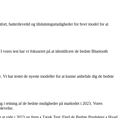
rt, batterilevetid og tilslutningsmuligheder for hver model for at
 vores test har vi fokuseret på at identificere de bedste Bluetooth
Vi har testet de nyeste modeller for at kunne anbefale dig de bedste
dig i retning af de bedste muligheder på markedet i 2023. Vores
plevelse.
 at vide i 2023 og frem
•
Tænk Test: Find de Bedste Produkter
•
Hvad