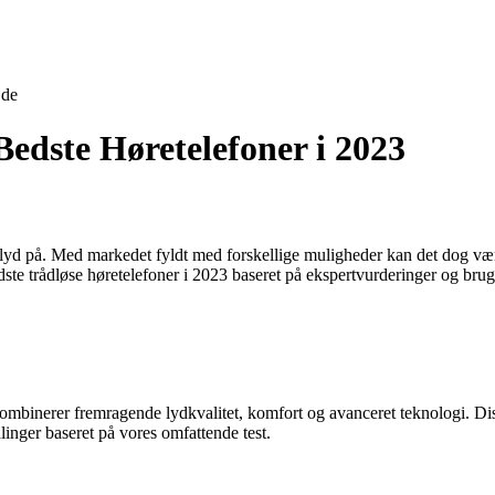
jde
Bedste Høretelefoner i 2023
lyd på. Med markedet fyldt med forskellige muligheder kan det dog være 
edste trådløse høretelefoner i 2023 baseret på ekspertvurderinger og bru
r kombinerer fremragende lydkvalitet, komfort og avanceret teknologi. D
inger baseret på vores omfattende test.