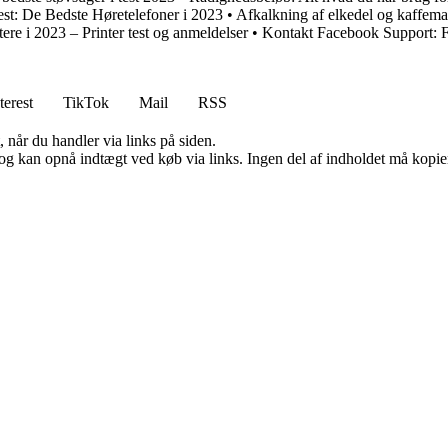
est: De Bedste Høretelefoner i 2023
•
Afkalkning af elkedel og kaffema
tere i 2023 – Printer test og anmeldelser
•
Kontakt Facebook Support: F
terest
TikTok
Mail
RSS
 når du handler via links på siden.
og kan opnå indtægt ved køb via links. Ingen del af indholdet må kopiere