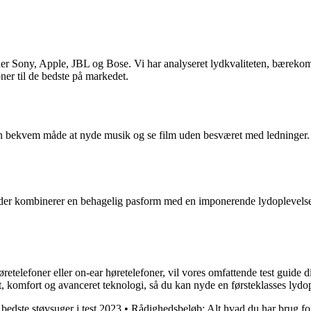
der Sony, Apple, JBL og Bose. Vi har analyseret lydkvaliteten, bærekomfo
ner til de bedste på markedet.
r en bekvem måde at nyde musik og se film uden besværet med ledninger. I
der kombinerer en behagelig pasform med en imponerende lydoplevelse. 
øretelefoner eller on-ear høretelefoner, vil vores omfattende test guide 
et, komfort og avanceret teknologi, så du kan nyde en førsteklasses lydo
 bedste støvsuger i test 2023
•
Rådighedsbeløb: Alt hvad du har brug for