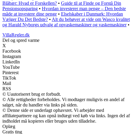
Blåbær: Hvad er Forskellen?
•
Guide til at Finde og Forstå Din
Pensionsopsparing
•
Hvordan investerer man penge – Den bedste
måde at investere dine penge
•
Elselskaber i Danmark: Hvordan
Vælger Du Det Bedste?
•
Alt du behøver at vide om Wasco kvalitet
og Harald Nyborgs udvalg af opvaskemaskiner og vaskemaskiner
•
VillaRegler.dk
Del og spred varme
X
Facebook
Instagram
LinkedIn
YouTube
Pinterest
TikTok
Mail
RSS
© Uautoriseret brug er forbudt.
© Alle rettigheder forbeholdes. Vi modtager muligvis en andel af
salget, når du handler via links på siden.
© Denne side er underlagt ophavsret. Vi arbejder med
affiliatepartnere og kan opnå indtægt ved køb via links. Ingen del af
indholdet må kopieres eller bruges uden tilladelse.
Oplæg
Gratis ting