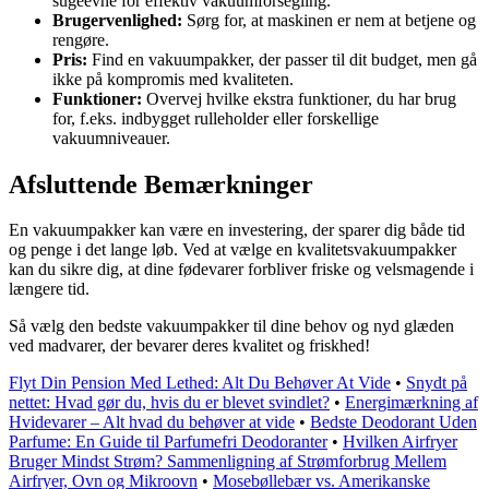
sugeevne for effektiv vakuumforsegling.
Brugervenlighed:
Sørg for, at maskinen er nem at betjene og
rengøre.
Pris:
Find en vakuumpakker, der passer til dit budget, men gå
ikke på kompromis med kvaliteten.
Funktioner:
Overvej hvilke ekstra funktioner, du har brug
for, f.eks. indbygget rulleholder eller forskellige
vakuumniveauer.
Afsluttende Bemærkninger
En vakuumpakker kan være en investering, der sparer dig både tid
og penge i det lange løb. Ved at vælge en kvalitetsvakuumpakker
kan du sikre dig, at dine fødevarer forbliver friske og velsmagende i
længere tid.
Så vælg den bedste vakuumpakker til dine behov og nyd glæden
ved madvarer, der bevarer deres kvalitet og friskhed!
Flyt Din Pension Med Lethed: Alt Du Behøver At Vide
•
Snydt på
nettet: Hvad gør du, hvis du er blevet svindlet?
•
Energimærkning af
Hvidevarer – Alt hvad du behøver at vide
•
Bedste Deodorant Uden
Parfume: En Guide til Parfumefri Deodoranter
•
Hvilken Airfryer
Bruger Mindst Strøm? Sammenligning af Strømforbrug Mellem
Airfryer, Ovn og Mikroovn
•
Mosebøllebær vs. Amerikanske