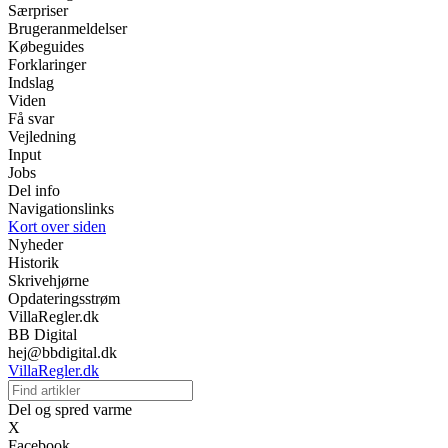
Særpriser
Brugeranmeldelser
Købeguides
Forklaringer
Indslag
Viden
Få svar
Vejledning
Input
Jobs
Del info
Navigationslinks
Kort over siden
Nyheder
Historik
Skrivehjørne
Opdateringsstrøm
VillaRegler.dk
BB Digital
hej@bbdigital.dk
VillaRegler.dk
Del og spred varme
X
Facebook