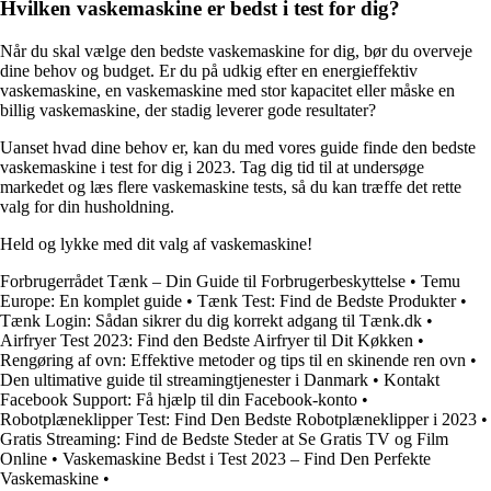
Hvilken vaskemaskine er bedst i test for dig?
Når du skal vælge den bedste vaskemaskine for dig, bør du overveje
dine behov og budget. Er du på udkig efter en energieffektiv
vaskemaskine, en vaskemaskine med stor kapacitet eller måske en
billig vaskemaskine, der stadig leverer gode resultater?
Uanset hvad dine behov er, kan du med vores guide finde den bedste
vaskemaskine i test for dig i 2023. Tag dig tid til at undersøge
markedet og læs flere vaskemaskine tests, så du kan træffe det rette
valg for din husholdning.
Held og lykke med dit valg af vaskemaskine!
Forbrugerrådet Tænk – Din Guide til Forbrugerbeskyttelse
•
Temu
Europe: En komplet guide
•
Tænk Test: Find de Bedste Produkter
•
Tænk Login: Sådan sikrer du dig korrekt adgang til Tænk.dk
•
Airfryer Test 2023: Find den Bedste Airfryer til Dit Køkken
•
Rengøring af ovn: Effektive metoder og tips til en skinende ren ovn
•
Den ultimative guide til streamingtjenester i Danmark
•
Kontakt
Facebook Support: Få hjælp til din Facebook-konto
•
Robotplæneklipper Test: Find Den Bedste Robotplæneklipper i 2023
•
Gratis Streaming: Find de Bedste Steder at Se Gratis TV og Film
Online
•
Vaskemaskine Bedst i Test 2023 – Find Den Perfekte
Vaskemaskine
•