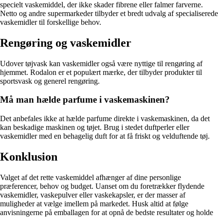
specielt vaskemiddel, der ikke skader fibrene eller falmer farverne.
Netto og andre supermarkeder tilbyder et bredt udvalg af specialiserede
vaskemidler til forskellige behov.
Rengøring og vaskemidler
Udover tøjvask kan vaskemidler også være nyttige til rengøring af
hjemmet. Rodalon er et populært mærke, der tilbyder produkter til
sportsvask og generel rengøring.
Må man hælde parfume i vaskemaskinen?
Det anbefales ikke at hælde parfume direkte i vaskemaskinen, da det
kan beskadige maskinen og tøjet. Brug i stedet duftperler eller
vaskemidler med en behagelig duft for at få friskt og velduftende tøj.
Konklusion
Valget af det rette vaskemiddel afhænger af dine personlige
præferencer, behov og budget. Uanset om du foretrækker flydende
vaskemidler, vaskepulver eller vaskekapsler, er der masser af
muligheder at vælge imellem på markedet. Husk altid at følge
anvisningerne på emballagen for at opnå de bedste resultater og holde