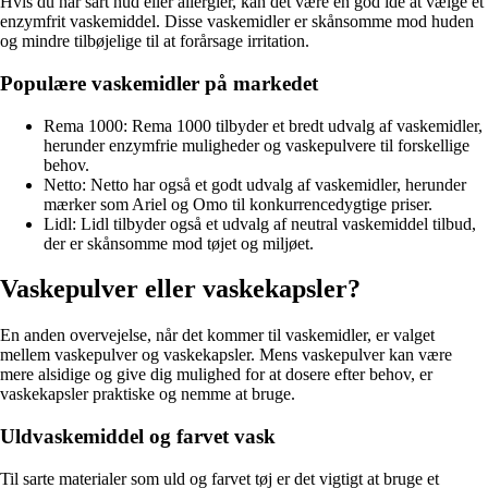
Hvis du har sart hud eller allergier, kan det være en god idé at vælge et
enzymfrit vaskemiddel. Disse vaskemidler er skånsomme mod huden
og mindre tilbøjelige til at forårsage irritation.
Populære vaskemidler på markedet
Rema 1000: Rema 1000 tilbyder et bredt udvalg af vaskemidler,
herunder enzymfrie muligheder og vaskepulvere til forskellige
behov.
Netto: Netto har også et godt udvalg af vaskemidler, herunder
mærker som Ariel og Omo til konkurrencedygtige priser.
Lidl: Lidl tilbyder også et udvalg af neutral vaskemiddel tilbud,
der er skånsomme mod tøjet og miljøet.
Vaskepulver eller vaskekapsler?
En anden overvejelse, når det kommer til vaskemidler, er valget
mellem vaskepulver og vaskekapsler. Mens vaskepulver kan være
mere alsidige og give dig mulighed for at dosere efter behov, er
vaskekapsler praktiske og nemme at bruge.
Uldvaskemiddel og farvet vask
Til sarte materialer som uld og farvet tøj er det vigtigt at bruge et