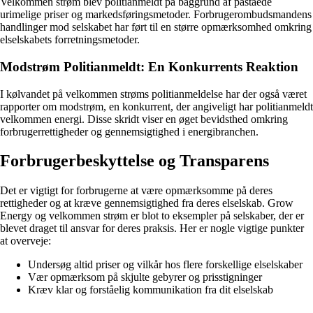
Velkommen strøm blev politianmeldt på baggrund af påståede
urimelige priser og markedsføringsmetoder. Forbrugerombudsmandens
handlinger mod selskabet har ført til en større opmærksomhed omkring
elselskabets forretningsmetoder.
Modstrøm Politianmeldt: En Konkurrents Reaktion
I kølvandet på velkommen strøms politianmeldelse har der også været
rapporter om modstrøm, en konkurrent, der angiveligt har politianmeldt
velkommen energi. Disse skridt viser en øget bevidsthed omkring
forbrugerrettigheder og gennemsigtighed i energibranchen.
Forbrugerbeskyttelse og Transparens
Det er vigtigt for forbrugerne at være opmærksomme på deres
rettigheder og at kræve gennemsigtighed fra deres elselskab. Grow
Energy og velkommen strøm er blot to eksempler på selskaber, der er
blevet draget til ansvar for deres praksis. Her er nogle vigtige punkter
at overveje:
Undersøg altid priser og vilkår hos flere forskellige elselskaber
Vær opmærksom på skjulte gebyrer og prisstigninger
Kræv klar og forståelig kommunikation fra dit elselskab