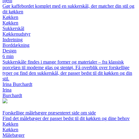
hjem
Gør kaffebordet komplet med en sukkerskål, der matcher din stil og
dit køkken
Køkken
Køkken
Sukkerskål
Køkkenudstyr
Indretning
Borddækning
Design
6 min
Sukkerskåle findes i mange former og materialer – fra klassisk
porcelæn til moderne glas og stentøj. Få overblik over forskellige
typer og find den sukkerskål, der passer bedst til dit køkken og din
stil.
Irina Burchardt
Irina
Burchardt
Forskellige målebægre præsenteret side om side
Find det målebæger der passer bedst til dit køkken og dine behov
Køkken
Køkken
Målebæger