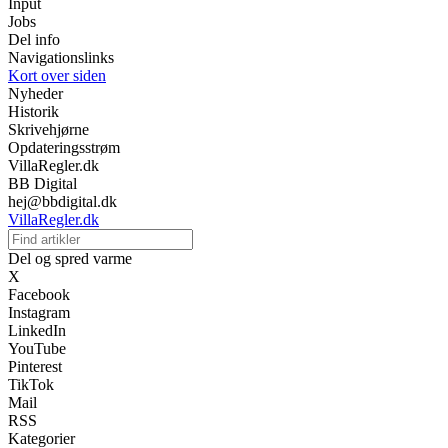
Input
Jobs
Del info
Navigationslinks
Kort over siden
Nyheder
Historik
Skrivehjørne
Opdateringsstrøm
VillaRegler.dk
BB Digital
hej@bbdigital.dk
VillaRegler.dk
Del og spred varme
X
Facebook
Instagram
LinkedIn
YouTube
Pinterest
TikTok
Mail
RSS
Kategorier