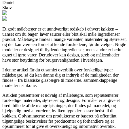
Daniel
Skov
Et godt målebæger er et uundværligt redskab i ethvert køkken –
uanset om du bager, laver saucer eller blot skal måle ingredienser
præcist. Målebægre findes i mange varianter, materialer og størrelser,
og det kan være en fordel at kende forskellene, før du vælger. Nogle
modeller er designet til flydende ingredienser, mens andre er bedre
egnet til tørre varer. Derudover kan design, greb og måleenheder
have stor betydning for brugervenligheden i hverdagen.
I denne artikel får du et samlet overblik over forskellige typer
målebægre, så du kan danne dig et indtryk af de muligheder, der
findes – fra klassiske glasbægre til moderne, sammenklappelige
modeller i silikone.
Artiklen præsenterer et udvalg af målebægre, som repræsenterer
forskellige materialer, størrelser og designs. Formålet er at give et
bredt billede af de mange løsninger, der findes på markedet, og
hjælpe dig med at vurdere, hvilken type der passer bedst til dit
køkken. Oplysningerne om produkterne er baseret på offentligt
tilgængelige beskrivelser fra producenter og forhandlere og er
opsummeret for at give et overskueligt og informativt overblik.