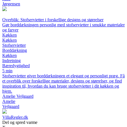
Jørgensen
Overblik: Stofservietter i forskellige designs og størrelser
Gør borddækningen personlig med stofservietter i smukke materialer
og farver
Køkken
Køkken
Stofservietter
Borddækning
Køkken
Indretning
Bæredygtighed
5 min
Stofservietter giver borddækningen et elegant og personligt præg. Få
et overblik over forskellige materialer, designs og størrelser, og find
inspiration til, hvordan du kan bruge stofservietter i dit køkken og
hjem.
Amelie Vejlgaard
Amelie
Vejlgaard
VillaRegler.dk
Del og spred varme