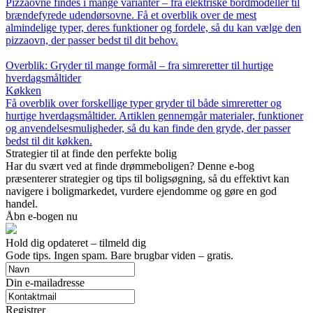
Pizzaovne findes i mange varianter – fra elektriske bordmodeller til
brændefyrede udendørsovne. Få et overblik over de mest
almindelige typer, deres funktioner og fordele, så du kan vælge den
pizzaovn, der passer bedst til dit behov.
Overblik: Gryder til mange formål – fra simreretter til hurtige
hverdagsmåltider
Køkken
Få overblik over forskellige typer gryder til både simreretter og
hurtige hverdagsmåltider. Artiklen gennemgår materialer, funktioner
og anvendelsesmuligheder, så du kan finde den gryde, der passer
bedst til dit køkken.
Strategier til at finde den perfekte bolig
Har du svært ved at finde drømmeboligen? Denne e-bog
præsenterer strategier og tips til boligsøgning, så du effektivt kan
navigere i boligmarkedet, vurdere ejendomme og gøre en god
handel.
Åbn e-bogen nu
Hold dig opdateret – tilmeld dig
Gode tips. Ingen spam. Bare brugbar viden – gratis.
Din e-mailadresse
Registrer