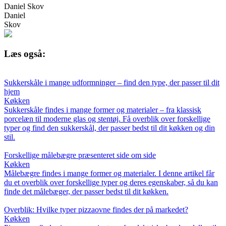
Daniel Skov
Daniel
Skov
Læs også:
Sukkerskåle i mange udformninger – find den type, der passer til dit
hjem
Køkken
Sukkerskåle findes i mange former og materialer – fra klassisk
porcelæn til moderne glas og stentøj. Få overblik over forskellige
typer og find den sukkerskål, der passer bedst til dit køkken og din
stil.
Forskellige målebægre præsenteret side om side
Køkken
Målebægre findes i mange former og materialer. I denne artikel får
du et overblik over forskellige typer og deres egenskaber, så du kan
finde det målebæger, der passer bedst til dit køkken.
Overblik: Hvilke typer pizzaovne findes der på markedet?
Køkken