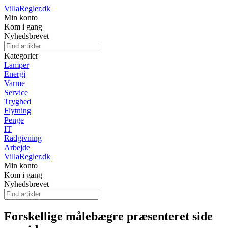
VillaRegler.dk
Min konto
Kom i gang
Nyhedsbrevet
Kategorier
Lamper
Energi
Varme
Service
Tryghed
Flytning
Penge
IT
Rådgivning
Arbejde
VillaRegler.dk
Min konto
Kom i gang
Nyhedsbrevet
Forskellige målebægre præsenteret side