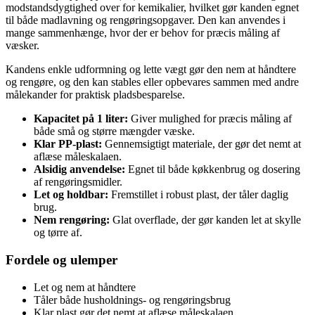
modstandsdygtighed over for kemikalier, hvilket gør kanden egnet
til både madlavning og rengøringsopgaver. Den kan anvendes i
mange sammenhænge, hvor der er behov for præcis måling af
væsker.
Kandens enkle udformning og lette vægt gør den nem at håndtere
og rengøre, og den kan stables eller opbevares sammen med andre
målekander for praktisk pladsbesparelse.
Kapacitet på 1 liter:
Giver mulighed for præcis måling af
både små og større mængder væske.
Klar PP-plast:
Gennemsigtigt materiale, der gør det nemt at
aflæse måleskalaen.
Alsidig anvendelse:
Egnet til både køkkenbrug og dosering
af rengøringsmidler.
Let og holdbar:
Fremstillet i robust plast, der tåler daglig
brug.
Nem rengøring:
Glat overflade, der gør kanden let at skylle
og tørre af.
Fordele og ulemper
Let og nem at håndtere
Tåler både husholdnings- og rengøringsbrug
Klar plast gør det nemt at aflæse måleskalaen