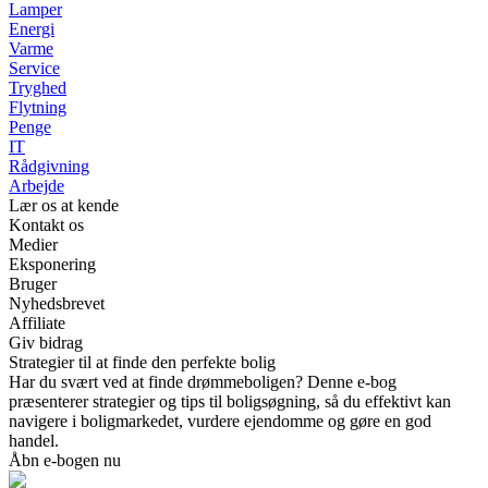
Lamper
Energi
Varme
Service
Tryghed
Flytning
Penge
IT
Rådgivning
Arbejde
Lær os at kende
Kontakt os
Medier
Eksponering
Bruger
Nyhedsbrevet
Affiliate
Giv bidrag
Strategier til at finde den perfekte bolig
Har du svært ved at finde drømmeboligen? Denne e-bog
præsenterer strategier og tips til boligsøgning, så du effektivt kan
navigere i boligmarkedet, vurdere ejendomme og gøre en god
handel.
Åbn e-bogen nu