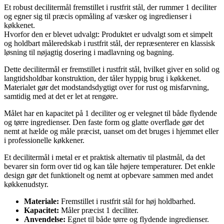
Et robust decilitermål fremstillet i rustfrit stål, der rummer 1 deciliter
og egner sig til præcis opmåling af væsker og ingredienser i
køkkenet.
Hvorfor den er blevet udvalgt: Produktet er udvalgt som et simpelt
og holdbart måleredskab i rustfrit stål, der repræsenterer en klassisk
løsning til nøjagtig dosering i madlavning og bagning.
Dette decilitermål er fremstillet i rustfrit stål, hvilket giver en solid og
langtidsholdbar konstruktion, der tåler hyppig brug i køkkenet.
Materialet gør det modstandsdygtigt over for rust og misfarvning,
samtidig med at det er let at rengøre.
Målet har en kapacitet på 1 deciliter og er velegnet til både flydende
og tørre ingredienser. Den faste form og glatte overflade gør det
nemt at hælde og måle præcist, uanset om det bruges i hjemmet eller
i professionelle køkkener.
Et decilitermål i metal er et praktisk alternativ til plastmål, da det
bevarer sin form over tid og kan tåle højere temperaturer. Det enkle
design gør det funktionelt og nemt at opbevare sammen med andet
køkkenudstyr.
Materiale:
Fremstillet i rustfrit stål for høj holdbarhed.
Kapacitet:
Måler præcist 1 deciliter.
Anvendelse:
Egnet til både tørre og flydende ingredienser.