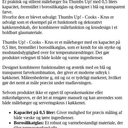
Et praktisk og stilrent målebæger fra Thumbs Up! med 0,5 liters
kapacitet, fremstillet i borosilikatglas og designet i blå og transparent
farve.
Hvorfor den er blevet udvalgt: Thumbs Up! - Cooks - Krus er
udvalgt som et eksempel på et funktionelt og dekorativt
køkkenredskab, der kombinerer målefunktion og krusdesign i et
holdbart glasmateriale.
Thumbs Up! - Cooks - Krus er et målebæger med en kapacitet på
0,5 liter, fremstillet i borosilikatglas, som er kendt for sin styrke og
modstandsdygtighed over for temperaturændringer. Det gør
produktet velegnet til både kolde og varme ingredienser.
Designet kombinerer funktionalitet og æstetik med en blå og
transparent farvekombination, der giver et moderne udtryk i
køkkenet. Måleenhederne g, ml og oz er tydeligt markeret, hvilket
gør det nemt at måle præcist under madlavningen.
Selvom produktet ikke er egnet til opvaskemaskine eller
mikrobølgeovn, er det let at rengøre manuelt og kan anvendes som
både målebæger og serveringskrus i køkkenet.
Kapacitet på 0,5 liter:
Giver mulighed for præcis måling af
både væske og tørre ingredienser.
Borosilikatglas:
Et robust og varmebestandigt materiale, der
tåler temperaturforskelle.