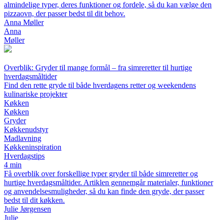
almindelige typer, deres funktioner og fordele, så du kan vælge den
pizzaovn, der passer bedst til dit behov.
Anna Møller
Anna
Møller
Overblik: Gryder til mange formål – fra simreretter til hurtige
hverdagsmåltider
Find den rette gryde til både hverdagens retter og weekendens
kulinariske projekter
Køkken
Køkken
Gryder
Køkkenudstyr
Madlavning
Køkkeninspiration
Hverdagstips
4 min
Få overblik over forskellige typer gryder til både simreretter og
hurtige hverdagsmåltider. Artiklen gennemgår materialer, funktioner
og anvendelsesmuligheder, så du kan finde den gryde, der passer
bedst til dit køkken.
Julie Jørgensen
Julie