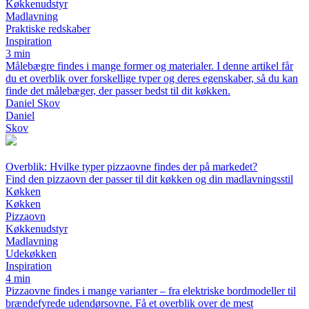
Køkkenudstyr
Madlavning
Praktiske redskaber
Inspiration
3 min
Målebægre findes i mange former og materialer. I denne artikel får
du et overblik over forskellige typer og deres egenskaber, så du kan
finde det målebæger, der passer bedst til dit køkken.
Daniel Skov
Daniel
Skov
Overblik: Hvilke typer pizzaovne findes der på markedet?
Find den pizzaovn der passer til dit køkken og din madlavningsstil
Køkken
Køkken
Pizzaovn
Køkkenudstyr
Madlavning
Udekøkken
Inspiration
4 min
Pizzaovne findes i mange varianter – fra elektriske bordmodeller til
brændefyrede udendørsovne. Få et overblik over de mest