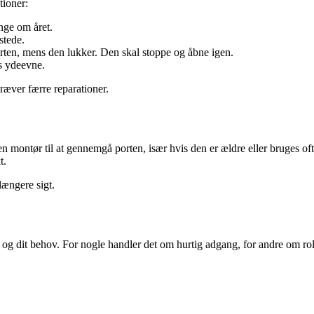
tioner:
nge om året.
stede.
rten, mens den lukker. Den skal stoppe og åbne igen.
s ydeevne.
ræver færre reparationer.
en montør til at gennemgå porten, især hvis den er ældre eller bruges o
t.
 længere sigt.
e og dit behov. For nogle handler det om hurtig adgang, for andre om roli