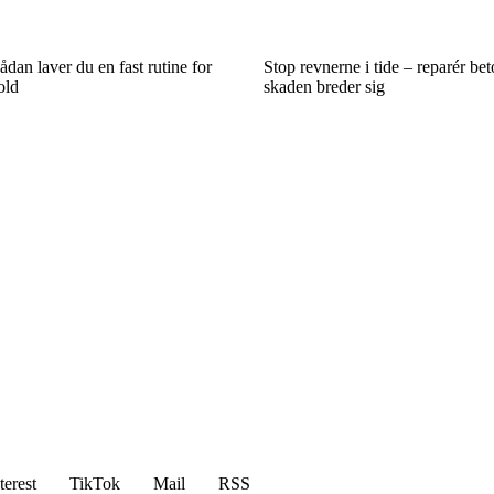
ådan laver du en fast rutine for
Stop revnerne i tide – reparér bet
old
skaden breder sig
terest
TikTok
Mail
RSS