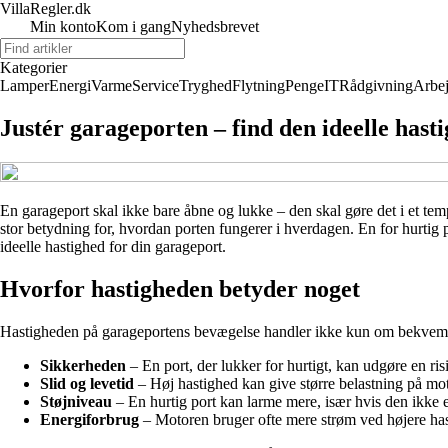
VillaRegler.dk
Min konto
Kom i gang
Nyhedsbrevet
Kategorier
Lamper
Energi
Varme
Service
Tryghed
Flytning
Penge
IT
Rådgivning
Arbe
Justér garageporten – find den ideelle hast
En garageport skal ikke bare åbne og lukke – den skal gøre det i et tem
stor betydning for, hvordan porten fungerer i hverdagen. En for hurtig 
ideelle hastighed for din garageport.
Hvorfor hastigheden betyder noget
Hastigheden på garageportens bevægelse handler ikke kun om bekvem
Sikkerheden
– En port, der lukker for hurtigt, kan udgøre en risi
Slid og levetid
– Høj hastighed kan give større belastning på mot
Støjniveau
– En hurtig port kan larme mere, især hvis den ikke er
Energiforbrug
– Motoren bruger ofte mere strøm ved højere hast