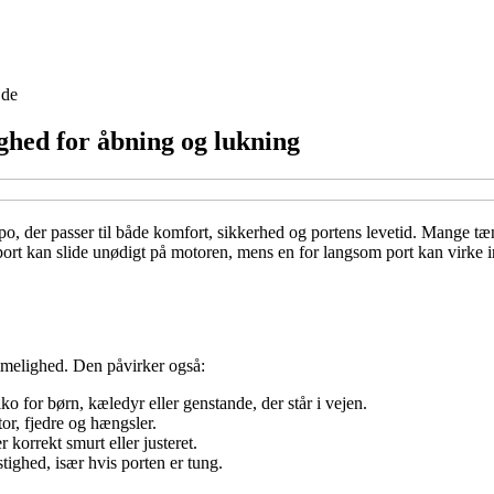
jde
ighed for åbning og lukning
po, der passer til både komfort, sikkerhed og portens levetid. Mange tæ
port kan slide unødigt på motoren, mens en for langsom port kan virke ir
melighed. Den påvirker også:
ko for børn, kæledyr eller genstande, der står i vejen.
or, fjedre og hængsler.
 korrekt smurt eller justeret.
ighed, især hvis porten er tung.