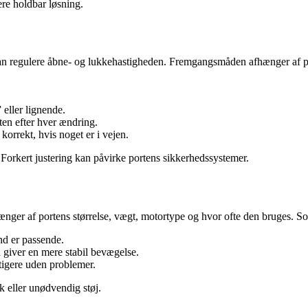
re holdbar løsning.
kan regulere åbne- og lukkehastigheden. Fremgangsmåden afhænger af pr
 eller lignende.
ten efter hver ændring.
 korrekt, hvis noget er i vejen.
. Forkert justering kan påvirke portens sikkerhedssystemer.
afhænger af portens størrelse, vægt, motortype og hvor ofte den bruges.
nd er passende.
d giver en mere stabil bevægelse.
tigere uden problemer.
k eller unødvendig støj.