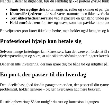
Når du justerer hastigheden, bør du samtidig tjekke portens øvrige funk
Smør bevægelige dele
som hængsler, ruller og skinner et par ga
Kontrollér fjedrene
– de skal være stramme, men ikke overbela
Test sikkerhedssensorerne
ved at placere en genstand under po
Hold området rent
for støv og snavs, som kan påvirke motoren
En veljusteret port kører ikke kun bedre, men holder også længere og k
Professionel hjælp kan betale sig
Selvom mange justeringer kan klares selv, kan det være en fordel at få 
fjederspændingen og sikre, at alle sikkerhedsfunktioner fungerer korrek
Det er en lille investering, der kan spare dig for både tid og udgifter på
En port, der passer til din hverdag
Den ideelle hastighed for din garageport er den, der passer til din rytm
problemfrit, holder længere – og gør hverdagen lidt mere bekvem.
Rustfri opbevaring: Sådan undgår du rust og korrosion i garagen