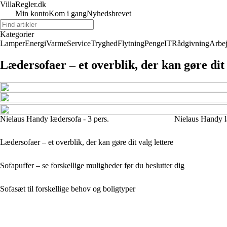
VillaRegler.dk
Min konto
Kom i gang
Nyhedsbrevet
Kategorier
Lamper
Energi
Varme
Service
Tryghed
Flytning
Penge
IT
Rådgivning
Arbe
Lædersofaer – et overblik, der kan gøre dit 
Nielaus Handy lædersofa - 3 pers.
Nielaus Handy læ
Lædersofaer – et overblik, der kan gøre dit valg lettere
Sofapuffer – se forskellige muligheder før du beslutter dig
Sofasæt til forskellige behov og boligtyper