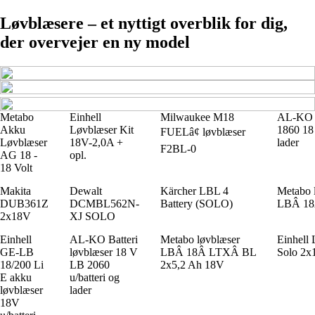
Løvblæsere – et nyttigt overblik for dig,
der overvejer en ny model
Metabo
Einhell
Milwaukee M18
AL-KO 
Akku
Løvblæser Kit
1860 18 
FUELâ¢ løvblæser
Løvblæser
18V-2,0A +
lader
F2BL-0
AG 18 -
opl.
18 Volt
Makita
Dewalt
Kärcher LBL 4
Metabo 
DUB361Z
DCMBL562N-
Battery (SOLO)
LBÂ 1
2x18V
XJ SOLO
Einhell
AL-KO Batteri
Metabo løvblæser
Einhell
GE-LB
løvblæser 18 V
LBÂ 18Â LTXÂ BL
Solo 2x
18/200 Li
LB 2060
2x5,2 Ah 18V
E akku
u/batteri og
løvblæser
lader
18V