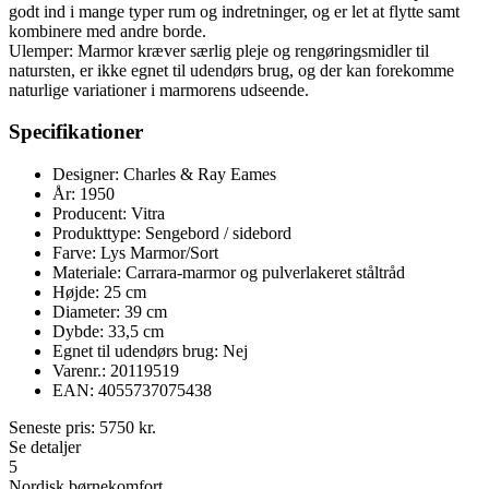
godt ind i mange typer rum og indretninger, og er let at flytte samt
kombinere med andre borde.
Ulemper: Marmor kræver særlig pleje og rengøringsmidler til
natursten, er ikke egnet til udendørs brug, og der kan forekomme
naturlige variationer i marmorens udseende.
Specifikationer
Designer: Charles & Ray Eames
År: 1950
Producent: Vitra
Produkttype: Sengebord / sidebord
Farve: Lys Marmor/Sort
Materiale: Carrara-marmor og pulverlakeret ståltråd
Højde: 25 cm
Diameter: 39 cm
Dybde: 33,5 cm
Egnet til udendørs brug: Nej
Varenr.: 20119519
EAN: 4055737075438
Seneste pris:
5750
kr.
Se detaljer
5
Nordisk børnekomfort