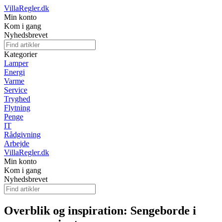
VillaRegler.dk
Min konto
Kom i gang
Nyhedsbrevet
Kategorier
Lamper
Energi
Varme
Service
Tryghed
Flytning
Penge
IT
Rådgivning
Arbejde
VillaRegler.dk
Min konto
Kom i gang
Nyhedsbrevet
Overblik og inspiration: Sengeborde i