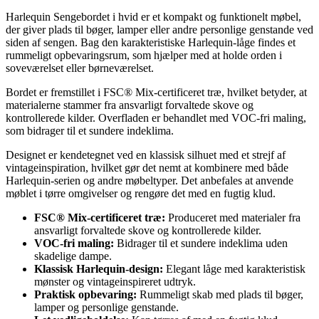
Harlequin Sengebordet i hvid er et kompakt og funktionelt møbel,
der giver plads til bøger, lamper eller andre personlige genstande ved
siden af sengen. Bag den karakteristiske Harlequin-låge findes et
rummeligt opbevaringsrum, som hjælper med at holde orden i
soveværelset eller børneværelset.
Bordet er fremstillet i FSC® Mix-certificeret træ, hvilket betyder, at
materialerne stammer fra ansvarligt forvaltede skove og
kontrollerede kilder. Overfladen er behandlet med VOC-fri maling,
som bidrager til et sundere indeklima.
Designet er kendetegnet ved en klassisk silhuet med et strejf af
vintageinspiration, hvilket gør det nemt at kombinere med både
Harlequin-serien og andre møbeltyper. Det anbefales at anvende
møblet i tørre omgivelser og rengøre det med en fugtig klud.
FSC® Mix-certificeret træ:
Produceret med materialer fra
ansvarligt forvaltede skove og kontrollerede kilder.
VOC-fri maling:
Bidrager til et sundere indeklima uden
skadelige dampe.
Klassisk Harlequin-design:
Elegant låge med karakteristisk
mønster og vintageinspireret udtryk.
Praktisk opbevaring:
Rummeligt skab med plads til bøger,
lamper og personlige genstande.