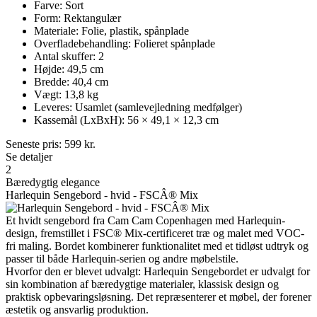
Farve: Sort
Form: Rektangulær
Materiale: Folie, plastik, spånplade
Overfladebehandling: Folieret spånplade
Antal skuffer: 2
Højde: 49,5 cm
Bredde: 40,4 cm
Vægt: 13,8 kg
Leveres: Usamlet (samlevejledning medfølger)
Kassemål (LxBxH): 56 × 49,1 × 12,3 cm
Seneste pris:
599
kr.
Se detaljer
2
Bæredygtig elegance
Harlequin Sengebord - hvid - FSCÂ® Mix
Et hvidt sengebord fra Cam Cam Copenhagen med Harlequin-
design, fremstillet i FSC® Mix-certificeret træ og malet med VOC-
fri maling. Bordet kombinerer funktionalitet med et tidløst udtryk og
passer til både Harlequin-serien og andre møbelstile.
Hvorfor den er blevet udvalgt: Harlequin Sengebordet er udvalgt for
sin kombination af bæredygtige materialer, klassisk design og
praktisk opbevaringsløsning. Det repræsenterer et møbel, der forener
æstetik og ansvarlig produktion.