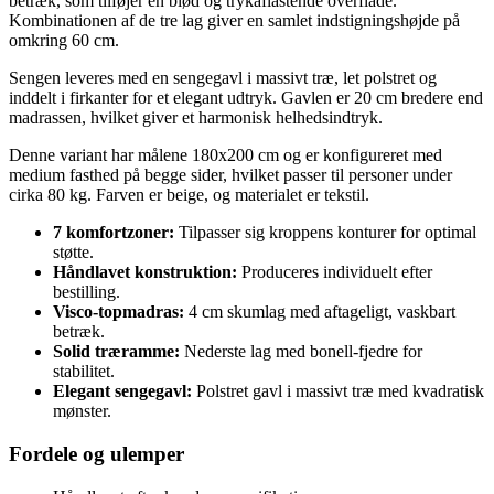
betræk, som tilføjer en blød og trykaflastende overflade.
Kombinationen af de tre lag giver en samlet indstigningshøjde på
omkring 60 cm.
Sengen leveres med en sengegavl i massivt træ, let polstret og
inddelt i firkanter for et elegant udtryk. Gavlen er 20 cm bredere end
madrassen, hvilket giver et harmonisk helhedsindtryk.
Denne variant har målene 180x200 cm og er konfigureret med
medium fasthed på begge sider, hvilket passer til personer under
cirka 80 kg. Farven er beige, og materialet er tekstil.
7 komfortzoner:
Tilpasser sig kroppens konturer for optimal
støtte.
Håndlavet konstruktion:
Produceres individuelt efter
bestilling.
Visco-topmadras:
4 cm skumlag med aftageligt, vaskbart
betræk.
Solid træramme:
Nederste lag med bonell-fjedre for
stabilitet.
Elegant sengegavl:
Polstret gavl i massivt træ med kvadratisk
mønster.
Fordele og ulemper