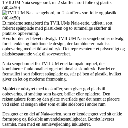
TVILUM Naia sengebord, m. 2 skuffer - sort folie og plastik
(40,4x50)
Et moderne sengebord fra TVILUMs Naia-serie, udført i sort
folieret spånplade med plastikben og to rummelige skuffer til
praktisk opbevaring.
Hvorfor den er blevet udvalgt: TVILUM Naia sengebord er udvalgt
for sit enkle og funktionelle design, der kombinerer praktisk
opbevaring med et tidløst udtryk. Det repræsenterer et prisvenligt og
pladsbesparende valg til soveværelset.
Naia sengebordet fra TVILUM er et kompakt møbel, der
kombinerer funktionalitet og et minimalistisk udtryk. Bordet er
fremstillet i sort folieret spånplade og står på ben af plastik, hvilket
giver en let og moderne fremtoning.
Møblet er udstyret med to skuffer, som giver god plads til
opbevaring af småting som bøger, briller eller opladere. Den
rektangulære form og den glatte overflade gør det nemt at placere
ved siden af sengen eller som et lille sidebord i andre rum.
Designet er en del af Naia-serien, som er kendetegnet ved sit enkle
formsprog og fleksible anvendelsesmuligheder. Bordet leveres
usamlet, men med en samlevejledning inkluderet.