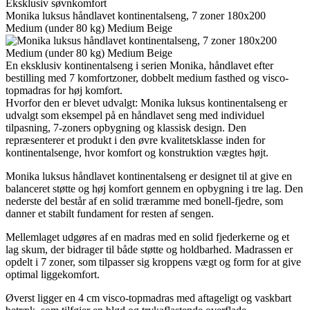
Eksklusiv søvnkomfort
Monika luksus håndlavet kontinentalseng, 7 zoner 180x200
Medium (under 80 kg) Medium Beige
En eksklusiv kontinentalseng i serien Monika, håndlavet efter
bestilling med 7 komfortzoner, dobbelt medium fasthed og visco-
topmadras for høj komfort.
Hvorfor den er blevet udvalgt: Monika luksus kontinentalseng er
udvalgt som eksempel på en håndlavet seng med individuel
tilpasning, 7-zoners opbygning og klassisk design. Den
repræsenterer et produkt i den øvre kvalitetsklasse inden for
kontinentalsenge, hvor komfort og konstruktion vægtes højt.
Monika luksus håndlavet kontinentalseng er designet til at give en
balanceret støtte og høj komfort gennem en opbygning i tre lag. Den
nederste del består af en solid træramme med bonell-fjedre, som
danner et stabilt fundament for resten af sengen.
Mellemlaget udgøres af en madras med en solid fjederkerne og et
lag skum, der bidrager til både støtte og holdbarhed. Madrassen er
opdelt i 7 zoner, som tilpasser sig kroppens vægt og form for at give
optimal liggekomfort.
Øverst ligger en 4 cm visco-topmadras med aftageligt og vaskbart