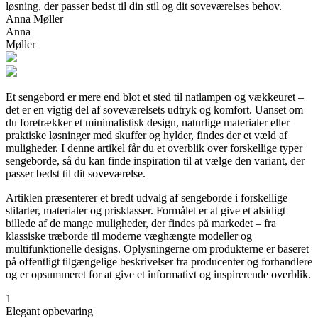
løsning, der passer bedst til din stil og dit soveværelses behov.
Anna Møller
Anna
Møller
Et sengebord er mere end blot et sted til natlampen og vækkeuret –
det er en vigtig del af soveværelsets udtryk og komfort. Uanset om
du foretrækker et minimalistisk design, naturlige materialer eller
praktiske løsninger med skuffer og hylder, findes der et væld af
muligheder. I denne artikel får du et overblik over forskellige typer
sengeborde, så du kan finde inspiration til at vælge den variant, der
passer bedst til dit soveværelse.
Artiklen præsenterer et bredt udvalg af sengeborde i forskellige
stilarter, materialer og prisklasser. Formålet er at give et alsidigt
billede af de mange muligheder, der findes på markedet – fra
klassiske træborde til moderne væghængte modeller og
multifunktionelle designs. Oplysningerne om produkterne er baseret
på offentligt tilgængelige beskrivelser fra producenter og forhandlere
og er opsummeret for at give et informativt og inspirerende overblik.
1
Elegant opbevaring