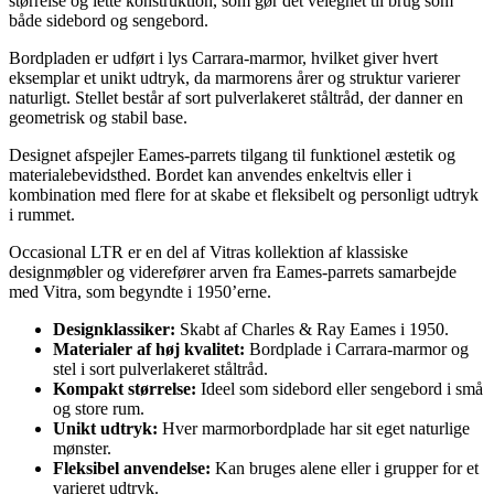
størrelse og lette konstruktion, som gør det velegnet til brug som
både sidebord og sengebord.
Bordpladen er udført i lys Carrara-marmor, hvilket giver hvert
eksemplar et unikt udtryk, da marmorens årer og struktur varierer
naturligt. Stellet består af sort pulverlakeret ståltråd, der danner en
geometrisk og stabil base.
Designet afspejler Eames-parrets tilgang til funktionel æstetik og
materialebevidsthed. Bordet kan anvendes enkeltvis eller i
kombination med flere for at skabe et fleksibelt og personligt udtryk
i rummet.
Occasional LTR er en del af Vitras kollektion af klassiske
designmøbler og viderefører arven fra Eames-parrets samarbejde
med Vitra, som begyndte i 1950’erne.
Designklassiker:
Skabt af Charles & Ray Eames i 1950.
Materialer af høj kvalitet:
Bordplade i Carrara-marmor og
stel i sort pulverlakeret ståltråd.
Kompakt størrelse:
Ideel som sidebord eller sengebord i små
og store rum.
Unikt udtryk:
Hver marmorbordplade har sit eget naturlige
mønster.
Fleksibel anvendelse:
Kan bruges alene eller i grupper for et
varieret udtryk.