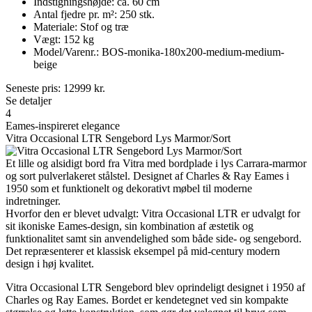
Indstigningshøjde: ca. 60 cm
Antal fjedre pr. m²: 250 stk.
Materiale: Stof og træ
Vægt: 152 kg
Model/Varenr.: BOS-monika-180x200-medium-medium-
beige
Seneste pris:
12999
kr.
Se detaljer
4
Eames-inspireret elegance
Vitra Occasional LTR Sengebord Lys Marmor/Sort
Et lille og alsidigt bord fra Vitra med bordplade i lys Carrara-marmor
og sort pulverlakeret stålstel. Designet af Charles & Ray Eames i
1950 som et funktionelt og dekorativt møbel til moderne
indretninger.
Hvorfor den er blevet udvalgt: Vitra Occasional LTR er udvalgt for
sit ikoniske Eames-design, sin kombination af æstetik og
funktionalitet samt sin anvendelighed som både side- og sengebord.
Det repræsenterer et klassisk eksempel på mid-century modern
design i høj kvalitet.
Vitra Occasional LTR Sengebord blev oprindeligt designet i 1950 af
Charles og Ray Eames. Bordet er kendetegnet ved sin kompakte