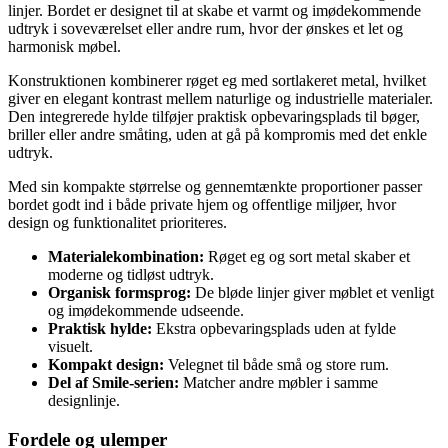
linjer. Bordet er designet til at skabe et varmt og imødekommende
udtryk i soveværelset eller andre rum, hvor der ønskes et let og
harmonisk møbel.
Konstruktionen kombinerer røget eg med sortlakeret metal, hvilket
giver en elegant kontrast mellem naturlige og industrielle materialer.
Den integrerede hylde tilføjer praktisk opbevaringsplads til bøger,
briller eller andre småting, uden at gå på kompromis med det enkle
udtryk.
Med sin kompakte størrelse og gennemtænkte proportioner passer
bordet godt ind i både private hjem og offentlige miljøer, hvor
design og funktionalitet prioriteres.
Materialekombination:
Røget eg og sort metal skaber et
moderne og tidløst udtryk.
Organisk formsprog:
De bløde linjer giver møblet et venligt
og imødekommende udseende.
Praktisk hylde:
Ekstra opbevaringsplads uden at fylde
visuelt.
Kompakt design:
Velegnet til både små og store rum.
Del af Smile-serien:
Matcher andre møbler i samme
designlinje.
Fordele og ulemper