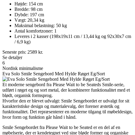
Højde: 154 cm
Bredde: 98 cm
Dybde: 197 cm
Vægt: 20,34 kg
Maksimal belastning: 50 kg
Antal komfortzoner: 1
Leveres i 2 kasser (198x19x11 cm / 13,44 kg og 92x30x7 cm
/ 6,9 kg)
Seneste pris:
2589
kr.
Se detaljer
6
Nordisk minimalisme
Eva Solo Smile Sengebord Med Hylde Røget Eg/Sort
Et moderne sengebord fra Please Wait to be Seateds Smile-serie,
udført i røget eg og sort metal, der kombinerer funktionalitet med et
blødt, organisk formsprog.
Hvorfor den er blevet udvalgt: Smile Sengebordet er udvalgt for sit
karakteristiske design og materialevalg, der forener æstetik og
funktionalitet. Det repræsenterer en moderne tilgang til møbeldesign,
hvor form og funktion går hånd i hånd.
Smile Sengebordet fra Please Wait to be Seated er en del af en
møbelserie, der er kendetegnet ved sine bløde former og organiske