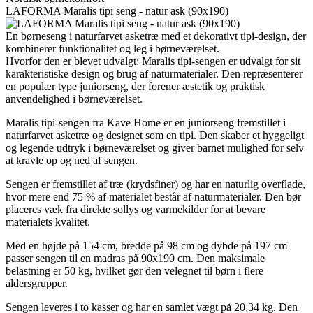
LAFORMA Maralis tipi seng - natur ask (90x190)
En børneseng i naturfarvet asketræ med et dekorativt tipi-design, der
kombinerer funktionalitet og leg i børneværelset.
Hvorfor den er blevet udvalgt: Maralis tipi-sengen er udvalgt for sit
karakteristiske design og brug af naturmaterialer. Den repræsenterer
en populær type juniorseng, der forener æstetik og praktisk
anvendelighed i børneværelset.
Maralis tipi-sengen fra Kave Home er en juniorseng fremstillet i
naturfarvet asketræ og designet som en tipi. Den skaber et hyggeligt
og legende udtryk i børneværelset og giver barnet mulighed for selv
at kravle op og ned af sengen.
Sengen er fremstillet af træ (krydsfiner) og har en naturlig overflade,
hvor mere end 75 % af materialet består af naturmaterialer. Den bør
placeres væk fra direkte sollys og varmekilder for at bevare
materialets kvalitet.
Med en højde på 154 cm, bredde på 98 cm og dybde på 197 cm
passer sengen til en madras på 90x190 cm. Den maksimale
belastning er 50 kg, hvilket gør den velegnet til børn i flere
aldersgrupper.
Sengen leveres i to kasser og har en samlet vægt på 20,34 kg. Den