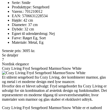
Serie: Smile
Produkttype: Sengebord
Varenr.: 701210012
EAN: 5706631228534
Højde: 42 cm
Diameter: 37 cm
Dybde: 32 cm
Egnet til udendørsbrug: Nej
Farve: Røget Eg, Sort
Materiale: Metal, Eg
Seneste pris:
3695
kr.
Se detaljer
7
Nordisk elegance
Cozy Living Fryd Sengebord Marmor/Snow White
Et stilrent sengebord fra Cozy Living, der kombinerer marmor, glas
og metal i et moderne design med lyse nuancer.
Hvorfor den er blevet udvalgt: Fryd sengebordet fra Cozy Living er
udvalgt for sin kombination af æstetisk design og funktionalitet. Det
repræsenterer en moderne tilgang til soveværelsesmøbler, hvor
materialer som marmor og glas skaber et eksklusivt udtryk.
Cozy Living Fryd Sengebord Marmor/Snow White er et natbord