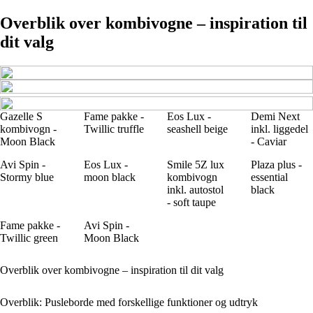
Overblik over kombivogne – inspiration til
dit valg
Gazelle S
Fame pakke -
Eos Lux -
Demi Next
kombivogn -
Twillic truffle
seashell beige
inkl. liggedel
Moon Black
- Caviar
Avi Spin -
Eos Lux -
Smile 5Z lux
Plaza plus -
Stormy blue
moon black
kombivogn
essential
inkl. autostol
black
- soft taupe
Fame pakke -
Avi Spin -
Twillic green
Moon Black
Overblik over kombivogne – inspiration til dit valg
Overblik: Pusleborde med forskellige funktioner og udtryk