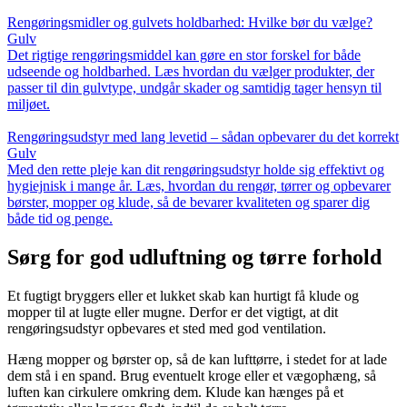
Rengøringsmidler og gulvets holdbarhed: Hvilke bør du vælge?
Gulv
Det rigtige rengøringsmiddel kan gøre en stor forskel for både
udseende og holdbarhed. Læs hvordan du vælger produkter, der
passer til din gulvtype, undgår skader og samtidig tager hensyn til
miljøet.
Rengøringsudstyr med lang levetid – sådan opbevarer du det korrekt
Gulv
Med den rette pleje kan dit rengøringsudstyr holde sig effektivt og
hygiejnisk i mange år. Læs, hvordan du rengør, tørrer og opbevarer
børster, mopper og klude, så de bevarer kvaliteten og sparer dig
både tid og penge.
Sørg for god udluftning og tørre forhold
Et fugtigt bryggers eller et lukket skab kan hurtigt få klude og
mopper til at lugte eller mugne. Derfor er det vigtigt, at dit
rengøringsudstyr opbevares et sted med god ventilation.
Hæng mopper og børster op, så de kan lufttørre, i stedet for at lade
dem stå i en spand. Brug eventuelt kroge eller et vægophæng, så
luften kan cirkulere omkring dem. Klude kan hænges på et