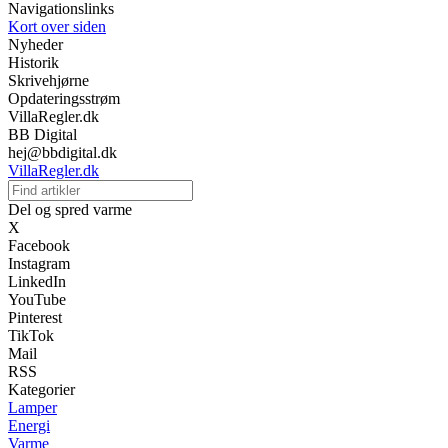
Navigationslinks
Kort over siden
Nyheder
Historik
Skrivehjørne
Opdateringsstrøm
VillaRegler.dk
BB Digital
hej@bbdigital.dk
VillaRegler.dk
Del og spred varme
X
Facebook
Instagram
LinkedIn
YouTube
Pinterest
TikTok
Mail
RSS
Kategorier
Lamper
Energi
Varme