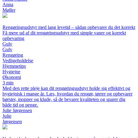
Anna
Møller
Rengøringsudstyr med lang levetid – sådan opbevarer du det korrekt
Få mere ud af dit rengøringsudstyr med simple vaner og korrekt
opbevaring
Gulv
Gulv
Rengøring
Vedligeholdelse
Hjemmetips
Hygiejne
Økonomi
3 min
Med den rette pleje kan dit rengøringsudstyr holde sig effektivt og
hygiejnisk i mange år. Læs, hvordan du rengør, tørrer og opbevarer
børster, mopper og klude, så de bevarer kvaliteten og sparer dig
både tid og penge.
Julie Jørgensen
Julie
Jørgensen