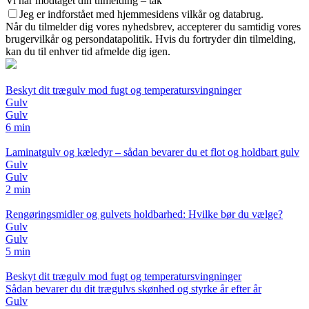
Vi har modtaget din tilmelding – tak
Jeg er indforstået med hjemmesidens vilkår og databrug.
Når du tilmelder dig vores nyhedsbrev, accepterer du samtidig vores
brugervilkår og persondatapolitik. Hvis du fortryder din tilmelding,
kan du til enhver tid afmelde dig igen.
Beskyt dit trægulv mod fugt og temperatursvingninger
Gulv
Gulv
6 min
Laminatgulv og kæledyr – sådan bevarer du et flot og holdbart gulv
Gulv
Gulv
2 min
Rengøringsmidler og gulvets holdbarhed: Hvilke bør du vælge?
Gulv
Gulv
5 min
Beskyt dit trægulv mod fugt og temperatursvingninger
Sådan bevarer du dit trægulvs skønhed og styrke år efter år
Gulv