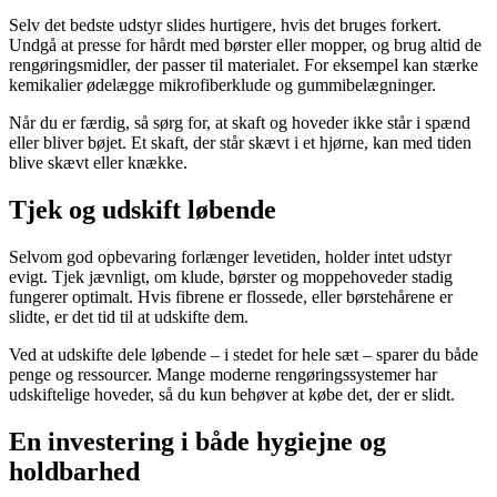
Selv det bedste udstyr slides hurtigere, hvis det bruges forkert.
Undgå at presse for hårdt med børster eller mopper, og brug altid de
rengøringsmidler, der passer til materialet. For eksempel kan stærke
kemikalier ødelægge mikrofiberklude og gummibelægninger.
Når du er færdig, så sørg for, at skaft og hoveder ikke står i spænd
eller bliver bøjet. Et skaft, der står skævt i et hjørne, kan med tiden
blive skævt eller knække.
Tjek og udskift løbende
Selvom god opbevaring forlænger levetiden, holder intet udstyr
evigt. Tjek jævnligt, om klude, børster og moppehoveder stadig
fungerer optimalt. Hvis fibrene er flossede, eller børstehårene er
slidte, er det tid til at udskifte dem.
Ved at udskifte dele løbende – i stedet for hele sæt – sparer du både
penge og ressourcer. Mange moderne rengøringssystemer har
udskiftelige hoveder, så du kun behøver at købe det, der er slidt.
En investering i både hygiejne og
holdbarhed