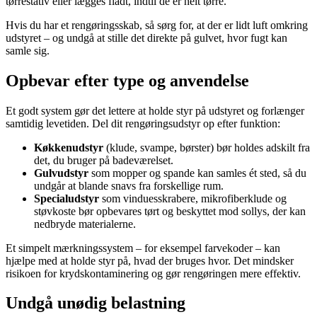
tørrestativ eller lægges fladt, indtil de er helt tørre.
Hvis du har et rengøringsskab, så sørg for, at der er lidt luft omkring
udstyret – og undgå at stille det direkte på gulvet, hvor fugt kan
samle sig.
Opbevar efter type og anvendelse
Et godt system gør det lettere at holde styr på udstyret og forlænger
samtidig levetiden. Del dit rengøringsudstyr op efter funktion:
Køkkenudstyr
(klude, svampe, børster) bør holdes adskilt fra
det, du bruger på badeværelset.
Gulvudstyr
som mopper og spande kan samles ét sted, så du
undgår at blande snavs fra forskellige rum.
Specialudstyr
som vinduesskrabere, mikrofiberklude og
støvkoste bør opbevares tørt og beskyttet mod sollys, der kan
nedbryde materialerne.
Et simpelt mærkningssystem – for eksempel farvekoder – kan
hjælpe med at holde styr på, hvad der bruges hvor. Det mindsker
risikoen for krydskontaminering og gør rengøringen mere effektiv.
Undgå unødig belastning