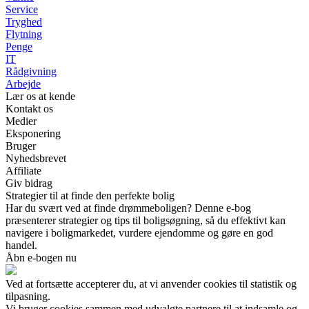
Service
Tryghed
Flytning
Penge
IT
Rådgivning
Arbejde
Lær os at kende
Kontakt os
Medier
Eksponering
Bruger
Nyhedsbrevet
Affiliate
Giv bidrag
Strategier til at finde den perfekte bolig
Har du svært ved at finde drømmeboligen? Denne e-bog
præsenterer strategier og tips til boligsøgning, så du effektivt kan
navigere i boligmarkedet, vurdere ejendomme og gøre en god
handel.
Åbn e-bogen nu
Ved at fortsætte accepterer du, at vi anvender cookies til statistik og
tilpasning.
Vi bruger cookies sammen med udvalgte partnere til at indsamle og