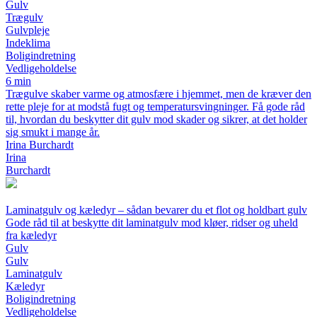
Gulv
Trægulv
Gulvpleje
Indeklima
Boligindretning
Vedligeholdelse
6 min
Trægulve skaber varme og atmosfære i hjemmet, men de kræver den
rette pleje for at modstå fugt og temperatursvingninger. Få gode råd
til, hvordan du beskytter dit gulv mod skader og sikrer, at det holder
sig smukt i mange år.
Irina Burchardt
Irina
Burchardt
Laminatgulv og kæledyr – sådan bevarer du et flot og holdbart gulv
Gode råd til at beskytte dit laminatgulv mod kløer, ridser og uheld
fra kæledyr
Gulv
Gulv
Laminatgulv
Kæledyr
Boligindretning
Vedligeholdelse