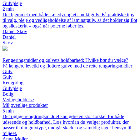
Gulvpleje
2 min
Del hjemmet med både kæledyr og et smukt gulv. Få praktiske tips
til valg, pleje og vedligeholdelse af laminatgulv, så det holder sig flot
og slidstærkt – også når poterne løber løs.
Daniel Skov
Daniel
Skov
Rengøringsmidler og gulvets holdbarhed: Hvilke bør du vælge?
Få længere levetid og flottere gulve med de rette rengøringsmidler
Gulv
Gulv
Rengøring
Gulvpleje
Bolig
Vedligeholdelse
Miljøvenlige produkter
5 min
Det rigtige rengøringsmiddel kan gøre en stor forskel for både
udseende og holdbarhed. Læs hvordan du vælger produkter, der
passer til din gulvtype, undgår skader og samtidig tager hensyn til
miljøet.
Anna Møller