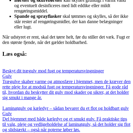
Børster og skurebørster
kan skylles grundigt i varmt vand
og eventuelt desinficeres med lidt eddike eller mildt
rengøringsmiddel.
Spande og sprayflasker
skal tømmes og skylles, så der ikke
står rester af rengøringsmidler, der kan danne belægninger
eller lugt.
Når udstyret er rent, skal det tørre helt, før du stiller det væk. Fugt er
den største fjende, når det gælder holdbarhed.
Læs også:
Beskyt dit trægulv mod fugt og temperatursvingninger
Gulv
Trægulve skaber varme og atmosfære i hjemmet, men de kræver den
rette pleje for at modstå fugt og temperatursvingninger. Få gode råd
til, hvordan du beskytter dit gulv mod skader og sikrer, at det holder
sig smukt i mange år.
Laminatgulv og kæledyr – sådan bevarer du et flot og holdbart gulv
Gulv
Del hjemmet med både kæledyr og et smukt gulv. Få praktiske tips
til valg, pleje og vedligeholdelse af laminatgulv, så det holder sig flot
og slidstærkt – også når poterne løber løs.