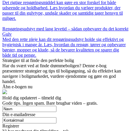
Det rigtige rengøringsmiddel kan gøre en stor forskel for både
udseende og holdbarhed. Læs hvordan du vælger produkter, der
passer til din gulvtype, undgår skader og samtidig tager hensyn til
miljøet.
Rengøringsudstyr med lang levetid – sådan opbevarer du det korrekt
Gulv
Med den rette pleje kan dit rengøringsudstyr holde sig effektivt og
hygiejnisk i mange år. Læs, hvordan du rengør, tørrer og opbevarer
børster, mopper og klude, så de bevarer kvaliteten og sparer dig
både tid og penge.
Strategier til at finde den perfekte bolig
Har du svært ved at finde drømmeboligen? Denne e-bog
præsenterer strategier og tips til boligsøgning, så du effektivt kan
navigere i boligmarkedet, vurdere ejendomme og gøre en god
handel.
Åbn e-bogen nu
Hold dig opdateret – tilmeld dig
Gode tips. Ingen spam. Bare brugbar viden – gratis.
Din e-mailadresse
Registrer