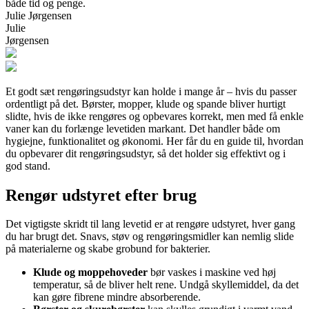
både tid og penge.
Julie Jørgensen
Julie
Jørgensen
Et godt sæt rengøringsudstyr kan holde i mange år – hvis du passer
ordentligt på det. Børster, mopper, klude og spande bliver hurtigt
slidte, hvis de ikke rengøres og opbevares korrekt, men med få enkle
vaner kan du forlænge levetiden markant. Det handler både om
hygiejne, funktionalitet og økonomi. Her får du en guide til, hvordan
du opbevarer dit rengøringsudstyr, så det holder sig effektivt og i
god stand.
Rengør udstyret efter brug
Det vigtigste skridt til lang levetid er at rengøre udstyret, hver gang
du har brugt det. Snavs, støv og rengøringsmidler kan nemlig slide
på materialerne og skabe grobund for bakterier.
Klude og moppehoveder
bør vaskes i maskine ved høj
temperatur, så de bliver helt rene. Undgå skyllemiddel, da det
kan gøre fibrene mindre absorberende.