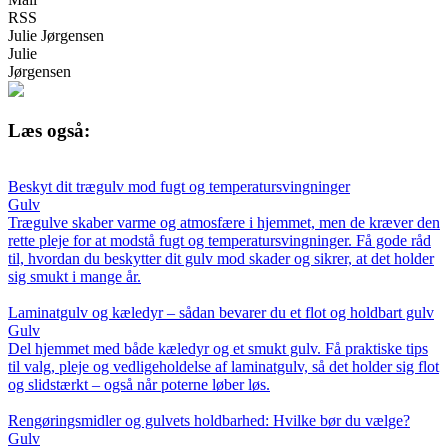
RSS
Julie Jørgensen
Julie
Jørgensen
Læs også:
Beskyt dit trægulv mod fugt og temperatursvingninger
Gulv
Trægulve skaber varme og atmosfære i hjemmet, men de kræver den
rette pleje for at modstå fugt og temperatursvingninger. Få gode råd
til, hvordan du beskytter dit gulv mod skader og sikrer, at det holder
sig smukt i mange år.
Laminatgulv og kæledyr – sådan bevarer du et flot og holdbart gulv
Gulv
Del hjemmet med både kæledyr og et smukt gulv. Få praktiske tips
til valg, pleje og vedligeholdelse af laminatgulv, så det holder sig flot
og slidstærkt – også når poterne løber løs.
Rengøringsmidler og gulvets holdbarhed: Hvilke bør du vælge?
Gulv