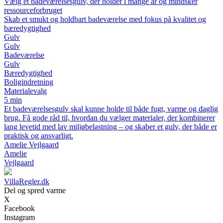
Vælg et badeværelsesgulv, der holder i mange år og mindsker
ressourceforbruget
Skab et smukt og holdbart badeværelse med fokus på kvalitet og
bæredygtighed
Gulv
Gulv
Badeværelse
Gulv
Bæredygtighed
Boligindretning
Materialevalg
5 min
Et badeværelsesgulv skal kunne holde til både fugt, varme og daglig
brug. Få gode råd til, hvordan du vælger materialer, der kombinerer
lang levetid med lav miljøbelastning – og skaber et gulv, der både er
praktisk og ansvarligt.
Amelie Vejlgaard
Amelie
Vejlgaard
VillaRegler.dk
Del og spred varme
X
Facebook
Instagram