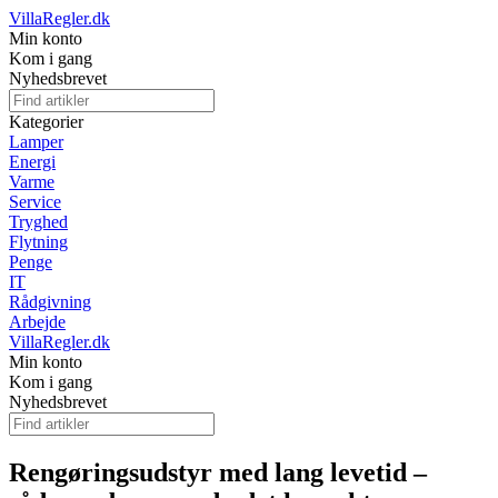
VillaRegler.dk
Min konto
Kom i gang
Nyhedsbrevet
Kategorier
Lamper
Energi
Varme
Service
Tryghed
Flytning
Penge
IT
Rådgivning
Arbejde
VillaRegler.dk
Min konto
Kom i gang
Nyhedsbrevet
Rengøringsudstyr med lang levetid –