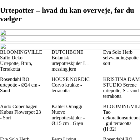
Urtepotter – hvad du kan overveje, før du
vælger
BLOOMINGVILLE
DUTCHBONE
Eva Solo Herb
Safio Deko
Botanisk
selvvandingspotte 
Urtepotte, Brun,
urtepotteskjuler L -
sort
Terrakotta
messing jern
Rosendahl RO
HOUSE NORDIC
KRISTINA DAM
urtepotte - Ø24 cm -
Corvo krukke -
STUDIO Serene
Sand
terracotta
urtepotte, S - sand
terrakotta
Audo Copenhagen
Kähler Omaggi
BLOOMINGVIL
Kubus Flowerpot 23
Nuovo
Tao
- Sort
urtepotteskjuler -
dekorationsurtepot
Ø:15 cm - Grøn
- gul terracotta
(H:32)
Eva Solo Herb
Ferm Living
Rosendahl RO