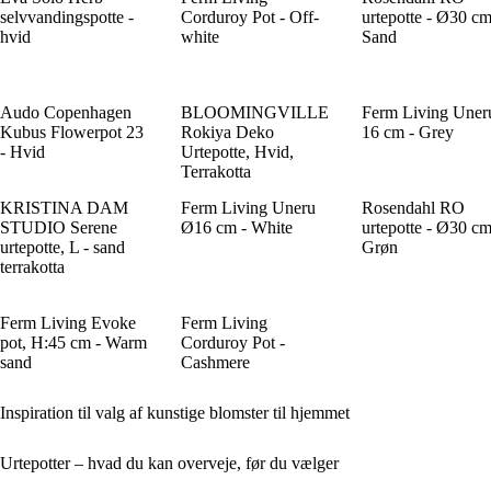
selvvandingspotte -
Corduroy Pot - Off-
urtepotte - Ø30 cm
hvid
white
Sand
Audo Copenhagen
BLOOMINGVILLE
Ferm Living Uner
Kubus Flowerpot 23
Rokiya Deko
16 cm - Grey
- Hvid
Urtepotte, Hvid,
Terrakotta
KRISTINA DAM
Ferm Living Uneru
Rosendahl RO
STUDIO Serene
Ø16 cm - White
urtepotte - Ø30 cm
urtepotte, L - sand
Grøn
terrakotta
Ferm Living Evoke
Ferm Living
pot, H:45 cm - Warm
Corduroy Pot -
sand
Cashmere
Inspiration til valg af kunstige blomster til hjemmet
Urtepotter – hvad du kan overveje, før du vælger