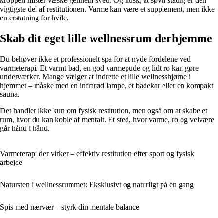
kroppen mister væske gennem sved. Og husk, at søvn stadig er den
vigtigste del af restitutionen. Varme kan være et supplement, men ikke
en erstatning for hvile.
Skab dit eget lille wellnessrum derhjemme
Du behøver ikke et professionelt spa for at nyde fordelene ved
varmeterapi. Et varmt bad, en god varmepude og lidt ro kan gøre
underværker. Mange vælger at indrette et lille wellnesshjørne i
hjemmet – måske med en infrarød lampe, et badekar eller en kompakt
sauna.
Det handler ikke kun om fysisk restitution, men også om at skabe et
rum, hvor du kan koble af mentalt. Et sted, hvor varme, ro og velvære
går hånd i hånd.
Varmeterapi der virker – effektiv restitution efter sport og fysisk
arbejde
Natursten i wellnessrummet: Eksklusivt og naturligt på én gang
Spis med nærvær – styrk din mentale balance