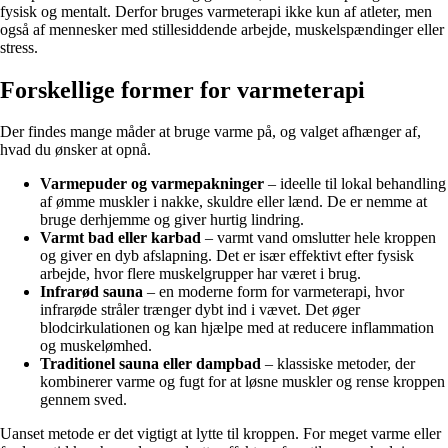
fysisk og mentalt. Derfor bruges varmeterapi ikke kun af atleter, men
også af mennesker med stillesiddende arbejde, muskelspændinger eller
stress.
Forskellige former for varmeterapi
Der findes mange måder at bruge varme på, og valget afhænger af,
hvad du ønsker at opnå.
Varmepuder og varmepakninger
– ideelle til lokal behandling
af ømme muskler i nakke, skuldre eller lænd. De er nemme at
bruge derhjemme og giver hurtig lindring.
Varmt bad eller karbad
– varmt vand omslutter hele kroppen
og giver en dyb afslapning. Det er især effektivt efter fysisk
arbejde, hvor flere muskelgrupper har været i brug.
Infrarød sauna
– en moderne form for varmeterapi, hvor
infrarøde stråler trænger dybt ind i vævet. Det øger
blodcirkulationen og kan hjælpe med at reducere inflammation
og muskelømhed.
Traditionel sauna eller dampbad
– klassiske metoder, der
kombinerer varme og fugt for at løsne muskler og rense kroppen
gennem sved.
Uanset metode er det vigtigt at lytte til kroppen. For meget varme eller