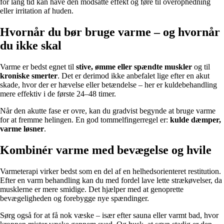
for lang tid kan have den modsatte effekt og føre til overophedning
eller irritation af huden.
Hvornår du bør bruge varme – og hvornår
du ikke skal
Varme er bedst egnet til
stive, ømme eller spændte muskler
og til
kroniske smerter
. Det er derimod ikke anbefalet lige efter en akut
skade, hvor der er hævelse eller betændelse – her er kuldebehandling
mere effektiv i de første 24–48 timer.
Når den akutte fase er ovre, kan du gradvist begynde at bruge varme
for at fremme helingen. En god tommelfingerregel er:
kulde dæmper,
varme løsner
.
Kombinér varme med bevægelse og hvile
Varmeterapi virker bedst som en del af en helhedsorienteret restitution.
Efter en varm behandling kan du med fordel lave lette strækøvelser, da
musklerne er mere smidige. Det hjælper med at genoprette
bevægeligheden og forebygge nye spændinger.
Sørg også for at få nok væske – især efter sauna eller varmt bad, hvor