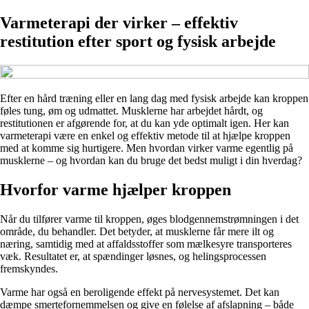
Varmeterapi der virker – effektiv
restitution efter sport og fysisk arbejde
Efter en hård træning eller en lang dag med fysisk arbejde kan kroppen
føles tung, øm og udmattet. Musklerne har arbejdet hårdt, og
restitutionen er afgørende for, at du kan yde optimalt igen. Her kan
varmeterapi være en enkel og effektiv metode til at hjælpe kroppen
med at komme sig hurtigere. Men hvordan virker varme egentlig på
musklerne – og hvordan kan du bruge det bedst muligt i din hverdag?
Hvorfor varme hjælper kroppen
Når du tilfører varme til kroppen, øges blodgennemstrømningen i det
område, du behandler. Det betyder, at musklerne får mere ilt og
næring, samtidig med at affaldsstoffer som mælkesyre transporteres
væk. Resultatet er, at spændinger løsnes, og helingsprocessen
fremskyndes.
Varme har også en beroligende effekt på nervesystemet. Det kan
dæmpe smertefornemmelsen og give en følelse af afslapning – både