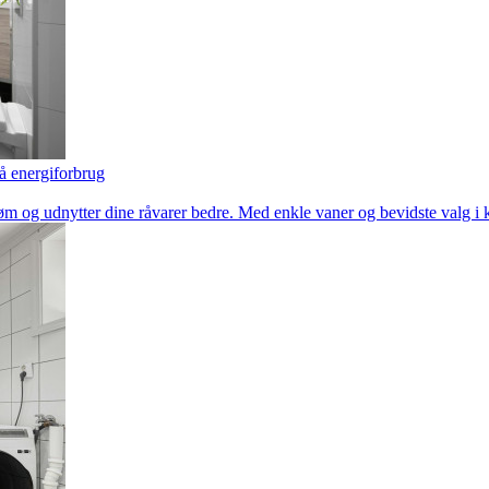
å energiforbrug
øm og udnytter dine råvarer bedre. Med enkle vaner og bevidste valg i 