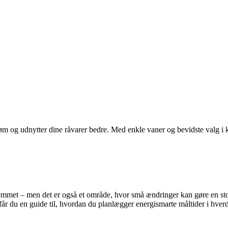
øm og udnytter dine råvarer bedre. Med enkle vaner og bevidste valg i 
 hjemmet – men det er også et område, hvor små ændringer kan gøre en st
får du en guide til, hvordan du planlægger energismarte måltider i hver