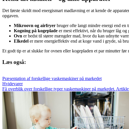
Det første skridt mod energismart madlavning er at kende de apparater,
opgaven.
Mikroovn og airfryer
bruger ofte langt mindre energi end en t
Kogning på kogeplade
er mest effektivt, når du bruger låg og g
Ovn
er bedst til større mængder mad, hvor du kan udnytte varme
Elkedel
er mere energieffektiv end at koge vand i gryde, så brug
Et godt tip er at slukke for ovnen eller kogepladen et par minutter før
Læs også:
Præsentation af forskellige vaskemaskiner på markedet
Hvidevarer
Få overblik over forskellige typer vaskemaskiner på markedet. Artikle