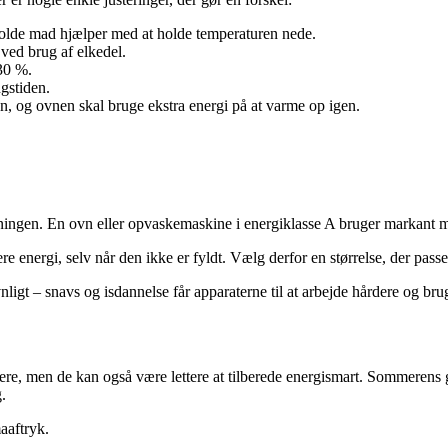
kolde mad hjælper med at holde temperaturen nede.
ved brug af elkedel.
30 %.
ngstiden.
, og ovnen skal bruge ekstra energi på at varme op igen.
ningen. En ovn eller opvaskemaskine i energiklasse A bruger markant m
e energi, selv når den ikke er fyldt. Vælg derfor en størrelse, der passer
nligt – snavs og isdannelse får apparaterne til at arbejde hårdere og br
re, men de kan også være lettere at tilberede energismart. Sommerens g
.
aaftryk.