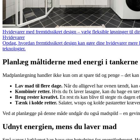
Hvidevarer med fremtidssikret design – vælg fleksible løsninger til di
Hvidevarer
Opdag, hvordan fremtidssikret design kan gøre dine hvidevarer mere ho
teknologier.
Planlæg måltiderne med energi i tankerne
Madplanlægning handler ikke kun om at spare tid og penge – det kan 
Lav mad til flere dage.
Når du alligevel har ovnen tændt, kan du
Kombinér retter.
Hvis du fx laver lasagne, kan du bage en tært
Brug rester kreativt.
En rest ris kan blive til stegte ris dagen 
Tænk i kolde retter.
Salater, wraps og kolde pastaretter kræve
Ved at planlægge på denne måde undgår du også madspild – en gevin
Udnyt energien, mens du laver mad
Små vaner i køkkenet kan have stor betydning for energiforbruget. Her 