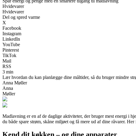
Spar energi og penge med en smartere tilgang til madlavning
Hvidevarer
Hvidevarer
Del og spred varme
X
Facebook
Instagram
LinkedIn
YouTube
Pinterest
TikTok
Mail
RSS
3 min
Lær hvordan du kan planlægge dine måltider, så du bruger mindre str
Anna Møller
Anna
Møller
Madlavning er en af de daglige aktiviteter, der bruger mest energi i
du både spare strøm, skåne miljøet og få mere ud af dine råvarer. Her 
Kend dit køkken – og dine apparater