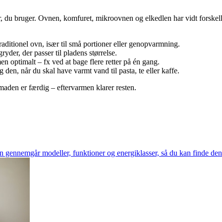
 du bruger. Ovnen, komfuret, mikroovnen og elkedlen har vidt forskellig
raditionel ovn, især til små portioner eller genopvarmning.
ryder, der passer til pladens størrelse.
n optimalt – fx ved at bage flere retter på én gang.
 den, når du skal have varmt vand til pasta, te eller kaffe.
 maden er færdig – eftervarmen klarer resten.
n gennemgår modeller, funktioner og energiklasser, så du kan finde den