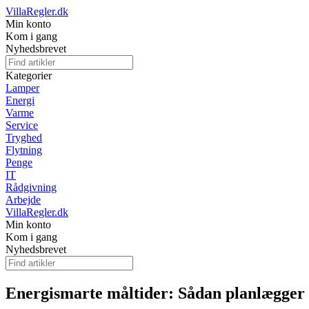
VillaRegler.dk
Min konto
Kom i gang
Nyhedsbrevet
Kategorier
Lamper
Energi
Varme
Service
Tryghed
Flytning
Penge
IT
Rådgivning
Arbejde
VillaRegler.dk
Min konto
Kom i gang
Nyhedsbrevet
Energismarte måltider: Sådan planlægger