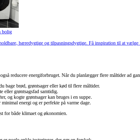
n bolig
ldbare, bæredygtige og tilpasningsdygtige. Få inspiration til at vælge
også reducere energiforbruget. Når du planlægger flere måltider ad ga
 bage brød, grøntsager eller kød til flere måltider.
e eller grøntsagsfad samtidig.
efter, og kogte grøntsager kan bruges i en suppe.
r minimal energi og er perfekte på varme dage.
st for både klimaet og økonomien.
er nogle enkle justeringer, der gør en forskel: