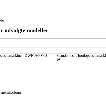
jde
er udvalgte modeller
opvaskemaskine - DWF1444WD
Scandomestic bordopvaskemask
W
 energiforbrug