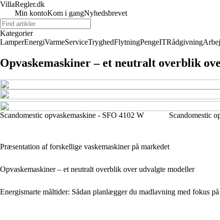
VillaRegler.dk
Min konto
Kom i gang
Nyhedsbrevet
Kategorier
Lamper
Energi
Varme
Service
Tryghed
Flytning
Penge
IT
Rådgivning
Arbe
Opvaskemaskiner – et neutralt overblik ov
Scandomestic opvaskemaskine - SFO 4102 W
Scandomestic 
Præsentation af forskellige vaskemaskiner på markedet
Opvaskemaskiner – et neutralt overblik over udvalgte modeller
Energismarte måltider: Sådan planlægger du madlavning med fokus på