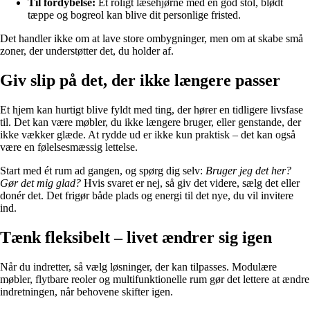
Til fordybelse:
Et roligt læsehjørne med en god stol, blødt
tæppe og bogreol kan blive dit personlige fristed.
Det handler ikke om at lave store ombygninger, men om at skabe små
zoner, der understøtter det, du holder af.
Giv slip på det, der ikke længere passer
Et hjem kan hurtigt blive fyldt med ting, der hører en tidligere livsfase
til. Det kan være møbler, du ikke længere bruger, eller genstande, der
ikke vækker glæde. At rydde ud er ikke kun praktisk – det kan også
være en følelsesmæssig lettelse.
Start med ét rum ad gangen, og spørg dig selv:
Bruger jeg det her?
Gør det mig glad?
Hvis svaret er nej, så giv det videre, sælg det eller
donér det. Det frigør både plads og energi til det nye, du vil invitere
ind.
Tænk fleksibelt – livet ændrer sig igen
Når du indretter, så vælg løsninger, der kan tilpasses. Modulære
møbler, flytbare reoler og multifunktionelle rum gør det lettere at ændre
indretningen, når behovene skifter igen.