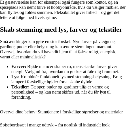
Et gæsteværelse kan for eksempel også fungere som kontor, og en
spiseplads kan nemt blive et hobbyområde, hvis du vælger møbler, der
kan flyttes og foldes sammen. Fleksibilitet giver frihed – og gør det
lettere at følge med livets rytme.
Skab stemning med lys, farver og tekstiler
Små ændringer kan gøre en stor forskel. Nye farver på væggene,
gardiner, puder eller belysning kan ændre stemningen markant.
Overvej, hvordan du vil have dit hjem til at føles: roligt, energisk,
varmt eller minimalistisk?
Farver:
Bløde nuancer skaber ro, mens stærke farver giver
energi. Vælg ud fra, hvordan du ønsker at føle dig i rummet.
Lys:
Kombinér funktionelt lys med stemningsbelysning. Brug
lamper i forskellige højder for at skabe dybde.
Tekstiler:
Tæpper, puder og gardiner tilføjer varme og
personlighed – og kan nemt skiftes ud, når du får lyst til
forandring.
Overvej dine behov: Stumtjenere i forskellige størrelser og materialer
Spisebordssæt i mange udtryk – fra nordisk til industrielt look