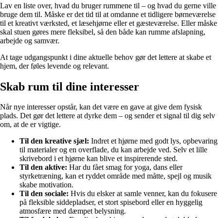
Lav en liste over, hvad du bruger rummene til – og hvad du gerne ville
bruge dem til. Måske er det tid til at omdanne et tidligere børneværelse
til et kreativt værksted, et læsehjørne eller et gæsteværelse. Eller måske
skal stuen gøres mere fleksibel, så den både kan rumme afslapning,
arbejde og samvær.
At tage udgangspunkt i dine aktuelle behov gør det lettere at skabe et
hjem, der føles levende og relevant.
Skab rum til dine interesser
Når nye interesser opstår, kan det være en gave at give dem fysisk
plads. Det gør det lettere at dyrke dem – og sender et signal til dig selv
om, at de er vigtige.
Til den kreative sjæl:
Indret et hjørne med godt lys, opbevaring
til materialer og en overflade, du kan arbejde ved. Selv et lille
skrivebord i et hjørne kan blive et inspirerende sted.
Til den aktive:
Har du fået smag for yoga, dans eller
styrketræning, kan et ryddet område med måtte, spejl og musik
skabe motivation.
Til den sociale:
Hvis du elsker at samle venner, kan du fokusere
på fleksible siddepladser, et stort spisebord eller en hyggelig
atmosfære med dæmpet belysning.