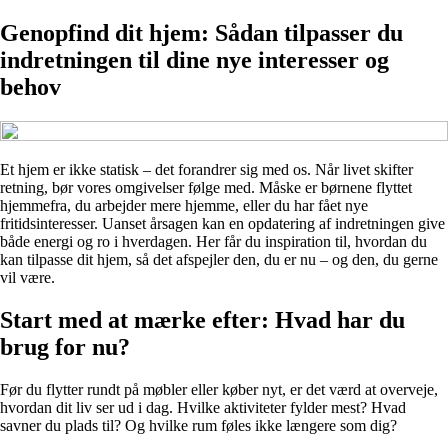
Genopfind dit hjem: Sådan tilpasser du
indretningen til dine nye interesser og
behov
Et hjem er ikke statisk – det forandrer sig med os. Når livet skifter
retning, bør vores omgivelser følge med. Måske er børnene flyttet
hjemmefra, du arbejder mere hjemme, eller du har fået nye
fritidsinteresser. Uanset årsagen kan en opdatering af indretningen give
både energi og ro i hverdagen. Her får du inspiration til, hvordan du
kan tilpasse dit hjem, så det afspejler den, du er nu – og den, du gerne
vil være.
Start med at mærke efter: Hvad har du
brug for nu?
Før du flytter rundt på møbler eller køber nyt, er det værd at overveje,
hvordan dit liv ser ud i dag. Hvilke aktiviteter fylder mest? Hvad
savner du plads til? Og hvilke rum føles ikke længere som dig?