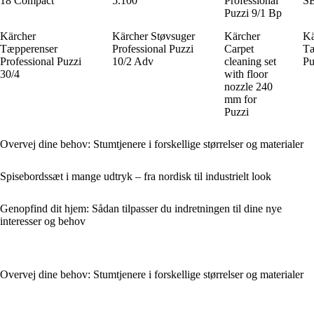
18 Compact
5.100
Professional
SE
Puzzi 9/1 Bp
Kärcher
Kärcher Støvsuger
Kärcher
Kä
Tæpperenser
Professional Puzzi
Carpet
Tæ
Professional Puzzi
10/2 Adv
cleaning set
Pu
30/4
with floor
nozzle 240
mm for
Puzzi
Overvej dine behov: Stumtjenere i forskellige størrelser og materialer
Spisebordssæt i mange udtryk – fra nordisk til industrielt look
Genopfind dit hjem: Sådan tilpasser du indretningen til dine nye
interesser og behov
Overvej dine behov: Stumtjenere i forskellige størrelser og materialer