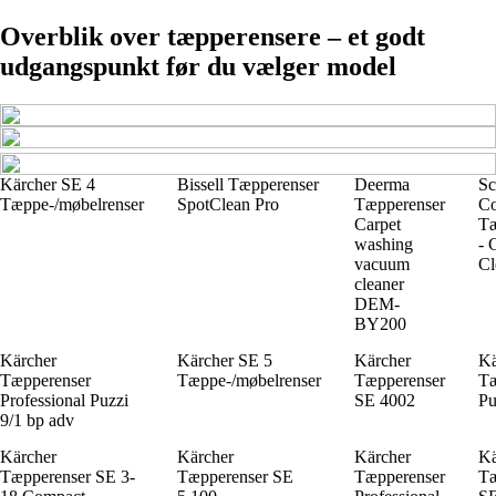
Overblik over tæpperensere – et godt
udgangspunkt før du vælger model
Kärcher SE 4
Bissell Tæpperenser
Deerma
Sc
Tæppe-/møbelrenser
SpotClean Pro
Tæpperenser
Co
Carpet
Tæ
washing
- 
vacuum
Cl
cleaner
DEM-
BY200
Kärcher
Kärcher SE 5
Kärcher
Kä
Tæpperenser
Tæppe-/møbelrenser
Tæpperenser
Tæ
Professional Puzzi
SE 4002
Pu
9/1 bp adv
Kärcher
Kärcher
Kärcher
Kä
Tæpperenser SE 3-
Tæpperenser SE
Tæpperenser
Tæ