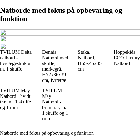
Natborde med fokus på opbevaring og
funktion
TVILUM Delta
Dennis,
Stuka,
Hoppekids
natbord -
Natbord med
Natbord,
ECO Luxury
hvid/egestruktur,
skuffe,
H65x45x35
Natbord
m. 1 skuffe
mørkegrå,
cm
H52x36x39
cm, fyrretræ
TVILUM May
TVILUM
Natbord - hvidt
May
træ, m. 1 skuffe
Natbord -
og 1 rum
brun træ, m.
1 skuffe og 1
rum
Natborde med fokus på opbevaring og funktion