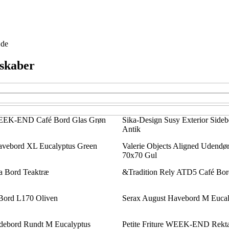
jde
nskaber
 WEEK-END Café Bord Glas Grøn
Sika-Design Susy Exterior Side
Antik
avebord XL Eucalyptus Green
Valerie Objects Aligned Udendør
70x70 Gul
 Bord Teaktræ
&Tradition Rely ATD5 Café Bor
Bord L170 Oliven
Serax August Havebord M Eucal
idebord Rundt M Eucalyptus
Petite Friture WEEK-END Rekt