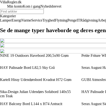
VillaRegler.dk
Min konto
Kom i gang
Nyhedsbrevet
Kategorier
Lamper
Energi
Varme
Service
Tryghed
Flytning
Penge
IT
Rådgivning
Arbe
Se de mange typer haveborde og deres ege
NINE 19 Outdoors Havebord 200,5x90 Grøn
Petite Friture
HAY Palissade Bord L82,5 Sky Grå
Serax August H
Kartell Hiray Udendørsbord Kvadrat H72 Grøn
GUBI Atmosfera
Sika-Design Julian Udendørs Sofabord 140x55
HAY Palissade 
cm Teak
HAY Balcony Bord L144 x H74 Antracit
Serax August S