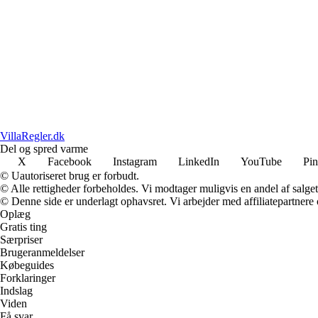
VillaRegler.dk
Del og spred varme
X
Facebook
Instagram
LinkedIn
YouTube
Pin
© Uautoriseret brug er forbudt.
© Alle rettigheder forbeholdes. Vi modtager muligvis en andel af salget,
© Denne side er underlagt ophavsret. Vi arbejder med affiliatepartnere 
Oplæg
Gratis ting
Særpriser
Brugeranmeldelser
Købeguides
Forklaringer
Indslag
Viden
Få svar