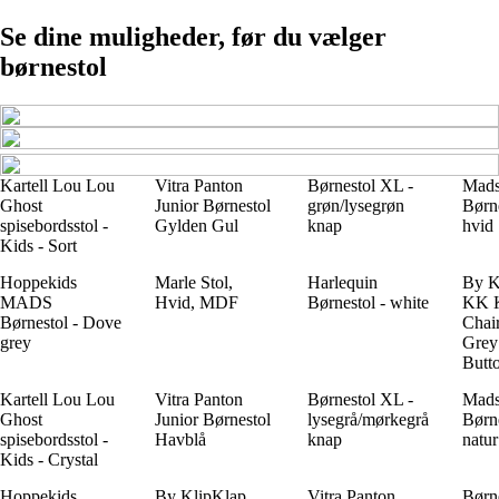
Se dine muligheder, før du vælger
børnestol
Kartell Lou Lou
Vitra Panton
Børnestol XL -
Mad
Ghost
Junior Børnestol
grøn/lysegrøn
Børne
spisebordsstol -
Gylden Gul
knap
hvid
Kids - Sort
Hoppekids
Marle Stol,
Harlequin
By K
MADS
Hvid, MDF
Børnestol - white
KK 
Børnestol - Dove
Chai
grey
Grey
Butt
Kartell Lou Lou
Vitra Panton
Børnestol XL -
Mad
Ghost
Junior Børnestol
lysegrå/mørkegrå
Børne
spisebordsstol -
Havblå
knap
natur
Kids - Crystal
Hoppekids
By KlipKlap
Vitra Panton
Børne