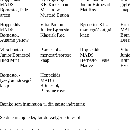
MADS
KK Kids Chair
Junior Børnestol
grøn
Børnestol, Pale
Mustard w.
Mat Rosa
knap
green
Mustard Button
Hoppekids
Vitra Panton
Børnestol XL -
Hopp
MADS
Junior Børnestol
mørkegrå/sortgrå
MA
Børnestol,
Klassisk Rød
knap
Børne
Autumn yellow
Drea
Vitra Panton
Børnestol -
Hoppekids
Vitra
Junior Børnestol
mørkegrå/sortgrå
MADS
Junio
Blød Mint
knap
Børnestol - Pale
Børn
Mauve
Hvid
Børnestol -
Hoppekids
lysegrå/mørkegrå
MADS
knap
Børnestol,
Baroque rose
Bænke som inspiration til din næste indretning
Se dine muligheder, før du vælger børnestol