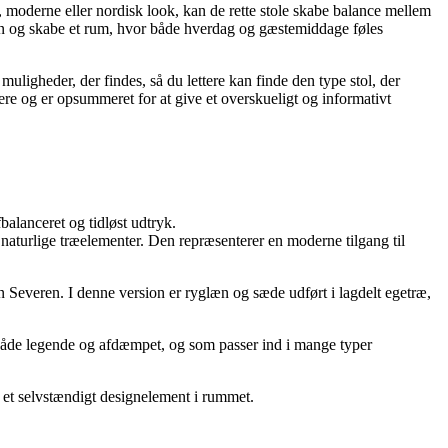
, moderne eller nordisk look, kan de rette stole skabe balance mellem
ningen og skabe et rum, hvor både hverdag og gæstemiddage føles
 muligheder, der findes, så du lettere kan finde den type stol, der
lere og er opsummeret for at give et overskueligt og informativt
alanceret og tidløst udtryk.
d naturlige træelementer. Den repræsenterer en moderne tilgang til
Severen. I denne version er ryglæn og sæde udført i lagdelt egetræ,
år både legende og afdæmpet, og som passer ind i mange typer
 et selvstændigt designelement i rummet.