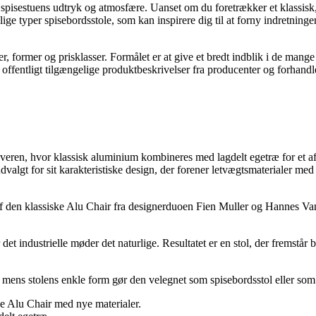
f spisestuens udtryk og atmosfære. Uanset om du foretrækker et klassisk
kellige typer spisebordsstole, som kan inspirere dig til at forny indret
er, former og prisklasser. Formålet er at give et bredt indblik i de mange
å offentligt tilgængelige produktbeskrivelser fra producenter og forhand
ren, hvor klassisk aluminium kombineres med lagdelt egetræ for et afb
dvalgt for sit karakteristiske design, der forener letvægtsmaterialer me
f den klassiske Alu Chair fra designerduoen Fien Muller og Hannes Van 
det industrielle møder det naturlige. Resultatet er en stol, der fremst
, mens stolens enkle form gør den velegnet som spisebordsstol eller som
ke Alu Chair med nye materialer.