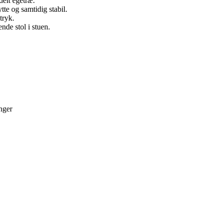
delt egetræ.
te og samtidig stabil.
tryk.
nde stol i stuen.
nger