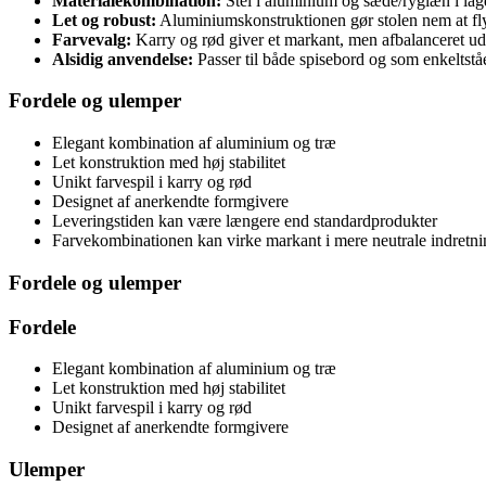
Materialekombination:
Stel i aluminium og sæde/ryglæn i lag
Let og robust:
Aluminiumskonstruktionen gør stolen nem at flyt
Farvevalg:
Karry og rød giver et markant, men afbalanceret ud
Alsidig anvendelse:
Passer til både spisebord og som enkeltståe
Fordele og ulemper
Elegant kombination af aluminium og træ
Let konstruktion med høj stabilitet
Unikt farvespil i karry og rød
Designet af anerkendte formgivere
Leveringstiden kan være længere end standardprodukter
Farvekombinationen kan virke markant i mere neutrale indretni
Fordele og ulemper
Fordele
Elegant kombination af aluminium og træ
Let konstruktion med høj stabilitet
Unikt farvespil i karry og rød
Designet af anerkendte formgivere
Ulemper