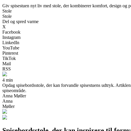
Giv spisestuen nyt liv med stole, der kombinerer komfort, design og pe
Stole
Stole
Del og spred varme
X
Facebook
Instagram
LinkedIn
YouTube
Pinterest
TikTok
Mail
RSS
4 min
Opdag spisebordsstole, der kan forvandle spisestuens udtryk. Artiklen gi
spiseområde.
Anna Møller
Anna
Møller
Spisebordsstole, der kan inspirere til forny