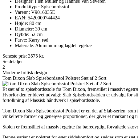
Designer: Fien Muller og Hannes Van Severen
Produkttype: Spisebordsstol
Varenr.: V9016035E
EAN: 5420000744424
Højde: 80 cm
Diameter: 39 cm
Dybde: 52 cm
Farve: Karry, rød
Materiale: Aluminium og lagdelt egetræ
Seneste pris:
3575
kr.
Se detaljer
2
Moderne britisk design
Tom Dixon Slab Spisebordsstol Polstret Sæt af 2 Sort
Et sæt af to spisebordsstole fra Tom Dixon, fremstillet i massivt egetr
Hvorfor den er blevet udvalgt: Slab Spisebordsstolen er udvalgt for s
fortolkning af klassisk håndværk i spisebordsstole.
Tom Dixon Slab Spisebordsstol Polstret er en del af Slab-serien, som 
vinkelrette former og generøse proportioner, der giver et markant og ti
Stolen er fremstillet af massivt egetræ fra bæredygtigt forvaltede skove
Denne variant er polstret for øget siddekomfort og sælges som et sæt af 