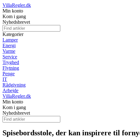
VillaRegler.dk
Min konto
Kom i gang
Nyhedsbrevet
Kategorier
Lamper
Energi
Varme
Service
Tryghed
Flytning
Penge
IT
Rådgivning
Arbejde
VillaRegler.dk
Min konto
Kom i gang
Nyhedsbrevet
Spisebordsstole, der kan inspirere til forny