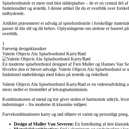
Spisebordsstole er mere end blot siddepladser – de er en central del a
funktionalitet og æstetik. I denne artikel får du et overblik over fors
indbydende.
Artiklen præsenterer et udvalg af spisebordsstole i forskellige material
passer til din stil og dit behov. Oplysningerne om stolene er baseret p
overblik.
1
Farverig designklassiker
Valerie Objects Alu Spisebordsstol Karry/Rød
En moderne spisebordsstol designet af Fien Muller og Hannes Van Seve
Hvorfor den er blevet udvalgt: Valerie Objects Alu Spisebordsstol er u
funktionel møbeldesign med fokus på æstetik og enkelhed.
Valerie Objects Alu Spisebordsstol Karry/Rød er en videreudvikling a
mens stellet er fremstillet af letvægtsaluminium.
Kombinationen af metal og træ giver stolen et harmonisk udtryk, hvor 
indretninger – fra moderne til klassiske miljøer.
Farvekombinationen karry og rød tilfører et varmt og personligt præg
Design af Muller Van Severen:
En fortolkning af den klassis