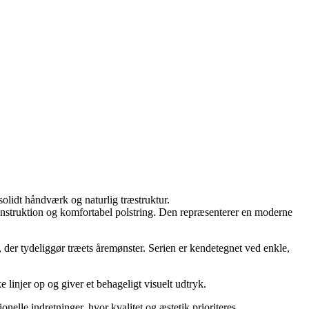
solidt håndværk og naturlig træstruktur.
 konstruktion og komfortabel polstring. Den repræsenterer en moderne
 der tydeliggør træets åremønster. Serien er kendetegnet ved enkle,
e linjer op og giver et behageligt visuelt udtryk.
onelle indretninger, hvor kvalitet og æstetik prioriteres.