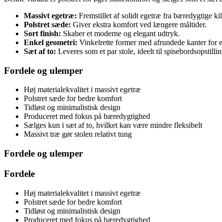
Massivt egetræ:
Fremstillet af solidt egetræ fra bæredygtige kil
Polstret sæde:
Giver ekstra komfort ved længere måltider.
Sort finish:
Skaber et moderne og elegant udtryk.
Enkel geometri:
Vinkelrette former med afrundede kanter for e
Sæt af to:
Leveres som et par stole, ideelt til spisebordsopstillin
Fordele og ulemper
Høj materialekvalitet i massivt egetræ
Polstret sæde for bedre komfort
Tidløst og minimalistisk design
Produceret med fokus på bæredygtighed
Sælges kun i sæt af to, hvilket kan være mindre fleksibelt
Massivt træ gør stolen relativt tung
Fordele og ulemper
Fordele
Høj materialekvalitet i massivt egetræ
Polstret sæde for bedre komfort
Tidløst og minimalistisk design
Produceret med fokus på bæredygtighed