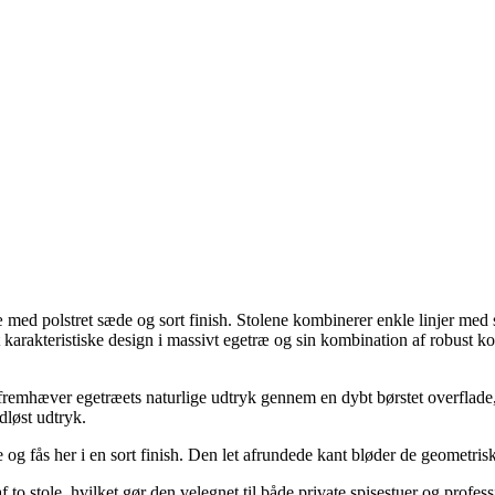
æ med polstret sæde og sort finish. Stolene kombinerer enkle linjer med 
it karakteristiske design i massivt egetræ og sin kombination af robust
fremhæver egetræets naturlige udtryk gennem en dybt børstet overflade,
dløst udtryk.
 og fås her i en sort finish. Den let afrundede kant bløder de geometrisk
to stole, hvilket gør den velegnet til både private spisestuer og professi